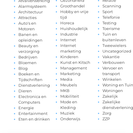
Gezondheid
Relatie
Afvalverwerking
Groothandel
Scanning
Alarmsysteem
Hobby en vrije
Sport
Architectuur
tijd
Telefonie
Attracties
Horeca
Testing
Auto's en
Huishoudelijk
Toerisme
Motoren
Industrie
Tuin en
Banen en
Internet
buitenleven
opleidingen
Internet
Tweewielers
Beauty en
marketing
Uncategorized
verzorging
Kinderen
Vakantie
Bedrijven
Kunst en Kitsch
Verbouwen
Bloemen
Management
Vervoer en
Blog
Marketing
transport
Boeken en
Media
Winkelen
Tijdschriften
Meubels
Woning en Tui
Dienstverlening
MKB
Woningen
Dieren
Mobiliteit
Zakelijk
Electronica en
Mode en
Zakelijke
Computers
Kleding
dienstverlenin
Energie
Muziek
Zorg
Entertainment
Onderwijs
ZZP
Eten en drinken