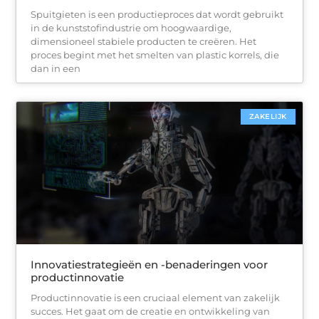
Spuitgieten is een productieproces dat wordt gebruikt
in de kunststofindustrie om hoogwaardige,
dimensioneel stabiele producten te creëren. Het
proces begint met het smelten van plastic korrels, die
dan in een
ZAKELIJK
Innovatiestrategieën en -benaderingen voor
productinnovatie
Productinnovatie is een cruciaal element van zakelijk
succes. Het gaat om de creatie en ontwikkeling van