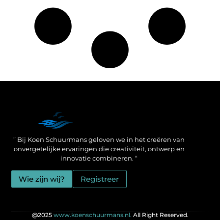
Een Linkbuilding Platform: jouw geheime wapen voor betere SEO-resultaten
Zo verdien jij geld met je website: praktische strategieën voor online succes
” Bij Koen Schuurmans geloven we in het creëren van
onvergetelijke ervaringen die creativiteit, ontwerp en
innovatie combineren. “
Wie zijn wij?
Registreer
@2025
www.koenschuurmans.nl.
All Right Reserved.