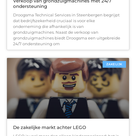
Verkoop van grondzuigmachines met 24/7
ondersteuning
Droogsma Technical Services in Steenbergen begrijpt
dat bedrijfszekerheid cruciaal is voor elke
onderneming die afhankelijk is van
grondzuigmachines. Naast de verkoop van
grondzuigmachines biedt Droogsma een uitgebreide
24/7 ondersteuning om
ZAKELIJK
De zakelijke markt achter LEGO