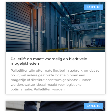
ZAKELIJK
Palletlift op maat: voordelig en biedt vele
mogelijkheden
Palletliften zijn uitermate flexibel in gebruik, omdat ze
op vrijwel iedere geschikte locatie binnen een
magazijn of distributiecentrum geplaatst kunnen
worden, wat ze ideaal maakt voor logistieke
optimalisatie. Palletliften worden
ZAKELIJK