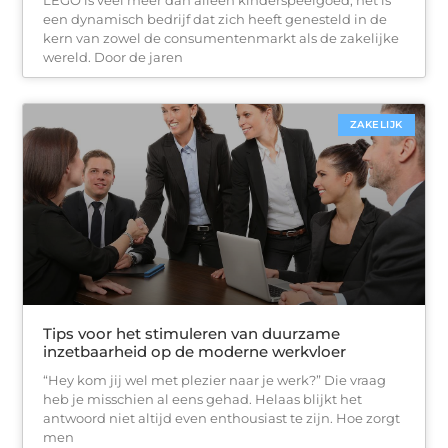
LEGO is veel meer dan alleen kinderspeelgoed; het is
een dynamisch bedrijf dat zich heeft genesteld in de
kern van zowel de consumentenmarkt als de zakelijke
wereld. Door de jaren
ZAKELIJK
Tips voor het stimuleren van duurzame
inzetbaarheid op de moderne werkvloer
“Hey kom jij wel met plezier naar je werk?” Die vraag
heb je misschien al eens gehad. Helaas blijkt het
antwoord niet altijd even enthousiast te zijn. Hoe zorgt
men