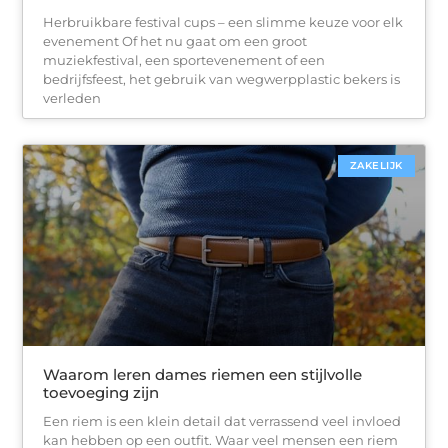
Herbruikbare festival cups – een slimme keuze voor elk
evenement Of het nu gaat om een groot
muziekfestival, een sportevenement of een
bedrijfsfeest, het gebruik van wegwerpplastic bekers is
verleden
ZAKELIJK
Waarom leren dames riemen een stijlvolle
toevoeging zijn
Een riem is een klein detail dat verrassend veel invloed
kan hebben op een outfit. Waar veel mensen een riem