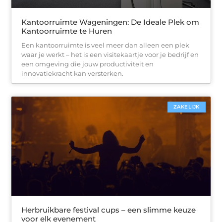
Kantoorruimte Wageningen: De Ideale Plek om
Kantoorruimte te Huren
Een kantoorruimte is veel meer dan alleen een plek
waar je werkt – het is een visitekaartje voor je bedrijf en
een omgeving die jouw productiviteit en
innovatiekracht kan versterken.
ZAKELIJK
Herbruikbare festival cups – een slimme keuze
voor elk evenement