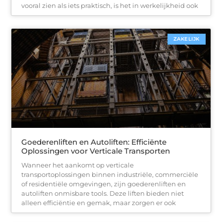
vooral zien als iets praktisch, is het in werkelijkheid ook
ZAKELIJK
Goederenliften en Autoliften: Efficiënte
Oplossingen voor Verticale Transporten
Wanneer het aankomt op verticale
transportoplossingen binnen industriële, commerciële
of residentiële omgevingen, zijn goederenliften en
autoliften onmisbare tools. Deze liften bieden niet
alleen efficiëntie en gemak, maar zorgen er ook