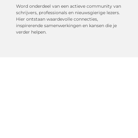
Word onderdeel van een actieve community van
schrijvers, professionals en nieuwsgierige lezers.
Hier ontstaan waardevolle connecties,
inspirerende samenwerkingen en kansen die je
verder helpen.
Het ideale
fruitkoelhuis
Een fruitkoelhuis is meer dan alleen een
opslagruimte; het is de spil in het behoud van