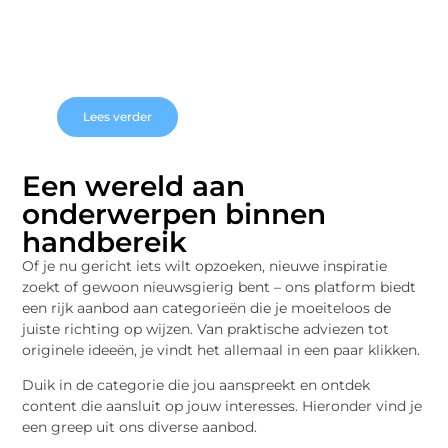
de kwaliteit en versheid van fruit. In een
fruitkoelhuis wordt fruit onder nauwkeurig
gecontroleerde temperatuur- en
vochtigheidscondities bewaard, waardoor ...
Lees verder
Een wereld aan
onderwerpen binnen
handbereik
Of je nu gericht iets wilt opzoeken, nieuwe inspiratie
zoekt of gewoon nieuwsgierig bent – ons platform biedt
een rijk aanbod aan categorieën die je moeiteloos de
juiste richting op wijzen. Van praktische adviezen tot
originele ideeën, je vindt het allemaal in een paar klikken.
Duik in de categorie die jou aanspreekt en ontdek
content die aansluit op jouw interesses. Hieronder vind je
een greep uit ons diverse aanbod.