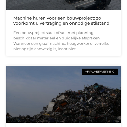
Machine huren voor een bouwproject: zo
voorkomt u vertraging en onnodige stilstand
Een bouwproject staat of valt met planning,
beschikbaar materieel en duidelijke afspraken.
Wanneer een graafmachine, hoogwerker of verreiker
niet op tijd aanwezig is, loopt niet
AFVALVERWERKING