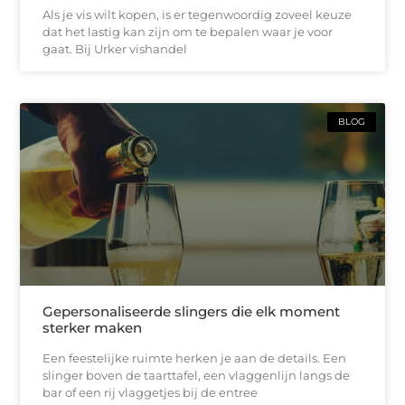
Als je vis wilt kopen, is er tegenwoordig zoveel keuze
dat het lastig kan zijn om te bepalen waar je voor
gaat. Bij Urker vishandel
BLOG
Gepersonaliseerde slingers die elk moment
sterker maken
Een feestelijke ruimte herken je aan de details. Een
slinger boven de taarttafel, een vlaggenlijn langs de
bar of een rij vlaggetjes bij de entree