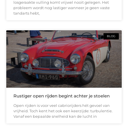
losgeraakte vulling komt vrijwel nooit gelegen. Het
probleem wordt nog lastiger wanneer je geen vaste
tandarts hebt,
BLOG
Rustiger open rijden begint achter je stoelen
Open rijden is voor veel cabriorijders hét gevoel van
vrijheid. Toch kent het ook een keerzijde: turbulentie.
Vanaf een bepaalde snelheid kan de lucht in