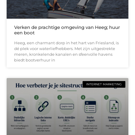
Verken de prachtige omgeving van Heeg; huur
een boot
Heeg, een charmant dorp in het hart van Friesland, is
dé plek voor waterliefhebbers. Met zijn uitgestrekte
meren, kronkelende kanalen en sfeervolle havens
biedt bootverhuur in
INTERNET MARKETING