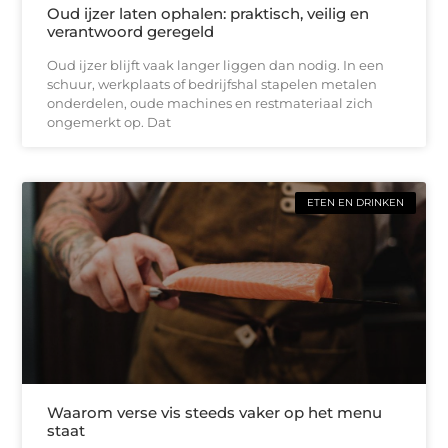
Oud ijzer laten ophalen: praktisch, veilig en
verantwoord geregeld
Oud ijzer blijft vaak langer liggen dan nodig. In een
schuur, werkplaats of bedrijfshal stapelen metalen
onderdelen, oude machines en restmateriaal zich
ongemerkt op. Dat
ETEN EN DRINKEN
Waarom verse vis steeds vaker op het menu
staat