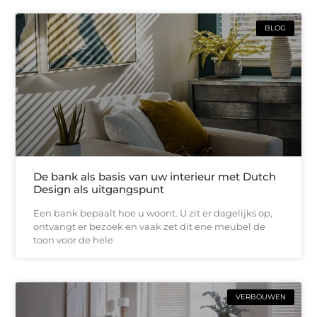
BLOG
De bank als basis van uw interieur met Dutch
Design als uitgangspunt
Een bank bepaalt hoe u woont. U zit er dagelijks op,
ontvangt er bezoek en vaak zet dit ene meubel de
toon voor de hele
VERBOUWEN