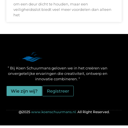
om een deur dicht te houden, maar een
veiligheidsslot biedt veel meer voordelen dan alleen
het
Een Linkbuilding Platform: jouw geheime wapen voor betere SEO-resultaten
Zo verdien jij geld met je website: praktische strategieën voor online succes
” Bij Koen Schuurmans geloven we in het creëren van
onvergetelijke ervaringen die creativiteit, ontwerp en
innovatie combineren. “
Wie zijn wij?
Registreer
@2025
www.koenschuurmans.nl.
All Right Reserved.