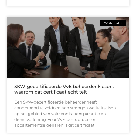
WONINGEN
SKW-gecertificeerde VvE beheerder kiezen:
waarom dat certificaat echt telt
Een SKW-gecertificeerde beheerder heeft
aangetoond te voldoen aan strenge kwaliteitseisen
op het gebied van vakkennis, transparantie en
dienstverlening. Voor VvE-bestuurders en
appartementseigenaren is dit certificaat