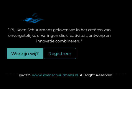
Een Linkbuilding Platform: jouw geheime wapen voor betere SEO-resultaten
Zo verdien jij geld met je website: praktische strategieën voor online succes
” Bij Koen Schuurmans geloven we in het creëren van
onvergetelijke ervaringen die creativiteit, ontwerp en
innovatie combineren. “
Wie zijn wij?
Registreer
@2025
www.koenschuurmans.nl.
All Right Reserved.