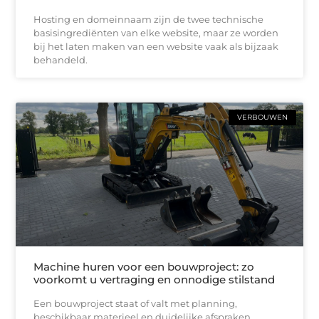
Hosting en domeinnaam zijn de twee technische
basisingrediënten van elke website, maar ze worden
bij het laten maken van een website vaak als bijzaak
behandeld.
VERBOUWEN
Machine huren voor een bouwproject: zo
voorkomt u vertraging en onnodige stilstand
Een bouwproject staat of valt met planning,
beschikbaar materieel en duidelijke afspraken.