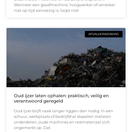
Wanneer een graafmachine, hoogwerker of verreiker
niet op tijd aanwezig is, loopt niet
AFVALVERWERKING
Oud ijzer laten ophalen: praktisch, veilig en
verantwoord geregeld
Oud ijzer blijft vaak langer liggen dan nodig. In een
schuur, werkplaats of bedrijfshal stapelen metalen
onderdelen, oude machines en restmateriaal zich
ongemerkt op. Dat