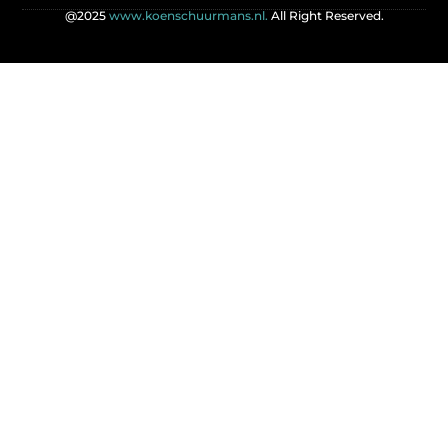
@2025
www.koenschuurmans.nl.
All Right Reserved.