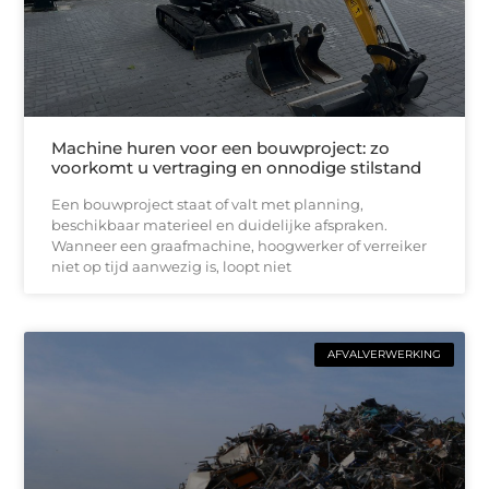
Machine huren voor een bouwproject: zo
voorkomt u vertraging en onnodige stilstand
Een bouwproject staat of valt met planning,
beschikbaar materieel en duidelijke afspraken.
Wanneer een graafmachine, hoogwerker of verreiker
niet op tijd aanwezig is, loopt niet
AFVALVERWERKING