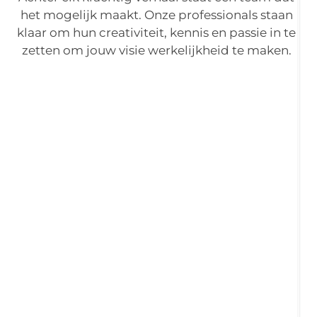
b
het mogelijk maakt. Onze professionals staan
o
klaar om hun creativiteit, kennis en passie in te
v
zetten om jouw visie werkelijkheid te maken.
o
h
l
g
v
t
t
w
z
a
j
s
t
r
"
"