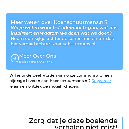
Meer weten over Koenschuurmans.nl?
Wil je weten waar het allemaal begon, wat ons
inspireert en waarom we doen wat we doen?
Neem een kijkje achter de schermen en ontdek
het verhaal achter Koenschuurmans.nl.
Meer Over Ons
Bezoek onze Over ons
Wil je onderdeel worden van onze community of een
bijdrage leveren aan Koenschuurmans.nl?
Registreer
je aan en ontdek de mogelijkheden.
Zorg dat je deze boeiende
verhalen niet mist!