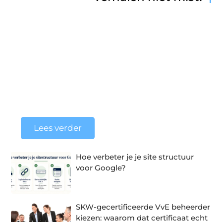
Verken de prachtige omgeving van Heeg;
huur een boot
Heeg, een charmant dorp in het hart van Friesland,
is dé plek voor waterliefhebbers. Met zijn
uitgestrekte meren, kronkelende kanalen en
sfeervolle havens biedt bootverhuur in Heeg de
perfecte kans om Friesland op een ontspannen en
unieke ...
Lees verder
Hoe verbeter je je site structuur
voor Google?
SKW-gecertificeerde VvE beheerder
kiezen: waarom dat certificaat echt