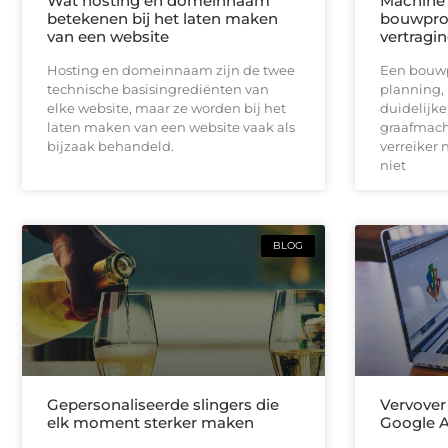
Wat hosting en domeinnaam
Machine 
betekenen bij het laten maken
bouwproj
van een website
vertragi
Hosting en domeinnaam zijn de twee
Een bouwpr
technische basisingrediënten van
planning,
elke website, maar ze worden bij het
duidelijk
laten maken van een website vaak als
graafmach
bijzaak behandeld.
verreiker n
niet
BLOG
Gepersonaliseerde slingers die
Vervover
elk moment sterker maken
Google 