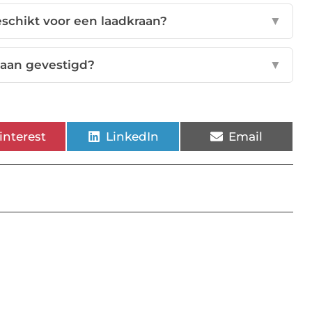
eschikt voor een laadkraan?
▼
daan gevestigd?
▼
interest
LinkedIn
Email