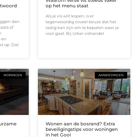
Waarom verse vis steeds vaker
antwoord
op het menu staat
Als je vis wilt kopen, is er
 liggen dan
tegenwoordig zoveel keuze dat het
aats of
lastig kan zijn om te bepalen waar je
n
voor gaat. Bij Urker vishandel
 en
t op. Dat
WONINGEN
AANBIEDINGEN
uurzame
Wonen aan de bosrand? Extra
beveiligingstips voor woningen
in het Gooi