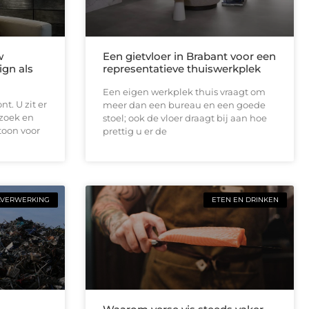
w
Een gietvloer in Brabant voor een
ign als
representatieve thuiswerkplek
Een eigen werkplek thuis vraagt om
t. U zit er
meer dan een bureau en een goede
ezoek en
stoel; ook de vloer draagt bij aan hoe
toon voor
prettig u er de
LVERWERKING
ETEN EN DRINKEN