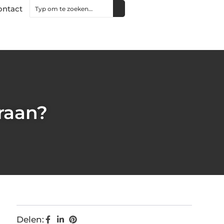
ontact
raan?
Delen: