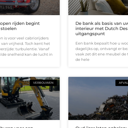
 open rijden begint
De bank als basis van u
 stoelen
interieur met Dutch Des
uitgangspunt
n is voor veel cabriorijders
Een bank bepaalt hoe u woon
 van vrijheid. Toch kent het
dagelijks op, ontvangt er b
erzijde: turbulentie. Vanaf
vaak zet dit ene meubel de 
de snelheid kan de lucht in
de hele
VERBOUWEN
AFVA