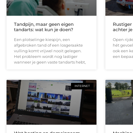
Tandpijn, maar geen eigen
Rustiger
tandarts: wat kun je doen?
achter je
Een plotselinge kiespijn, een
Open rijde
afgebroken tand of een losgeraakte
hét gevoel
vulling komt vrijwel nooit gelegen.
ook een ke
Het probleem wordt nog lastiger
een bepaal
wanneer je geen vaste tandarts hebt,
INTERNET