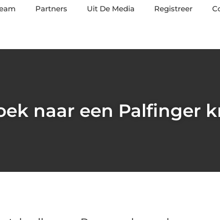
team
Partners
Uit De Media
Registreer
C
oek naar een Palfinger k