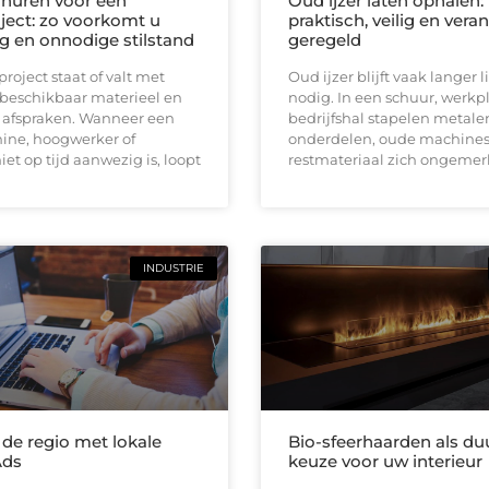
huren voor een
Oud ijzer laten ophalen:
ect: zo voorkomt u
praktisch, veilig en ver
ng en onnodige stilstand
geregeld
oject staat of valt met
Oud ijzer blijft vaak langer
 beschikbaar materieel en
nodig. In een schuur, werkpl
e afspraken. Wanneer een
bedrijfshal stapelen metale
ine, hoogwerker of
onderdelen, oude machines
iet op tijd aanwezig is, loopt
restmateriaal zich ongemerk
INDUSTRIE
 de regio met lokale
Bio-sfeerhaarden als d
Ads
keuze voor uw interieur