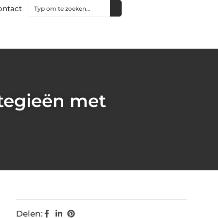
ontact
ategieën met
Delen: