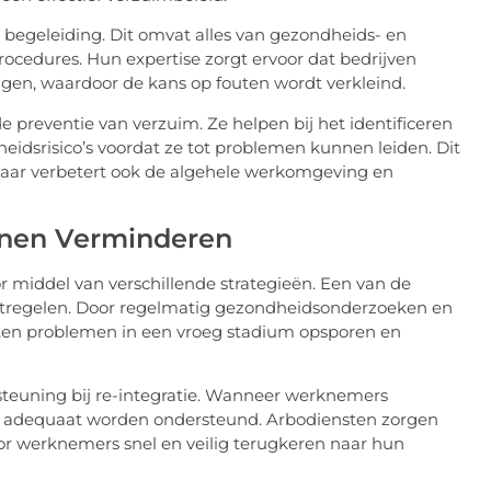
 begeleiding. Dit omvat alles van gezondheids- en
procedures. Hun expertise zorgt ervoor dat bedrijven
olgen, waardoor de kans op fouten wordt verkleind.
de preventie van verzuim. Ze helpen bij het identificeren
eidsrisico’s voordat ze tot problemen kunnen leiden. Dit
maar verbetert ook de algehele werkomgeving en
nnen Verminderen
r middel van verschillende strategieën. Een van de
aatregelen. Door regelmatig gezondheidsonderzoeken en
sten problemen in een vroeg stadium opsporen en
steuning bij re-integratie. Wanneer werknemers
 ze adequaat worden ondersteund. Arbodiensten zorgen
or werknemers snel en veilig terugkeren naar hun