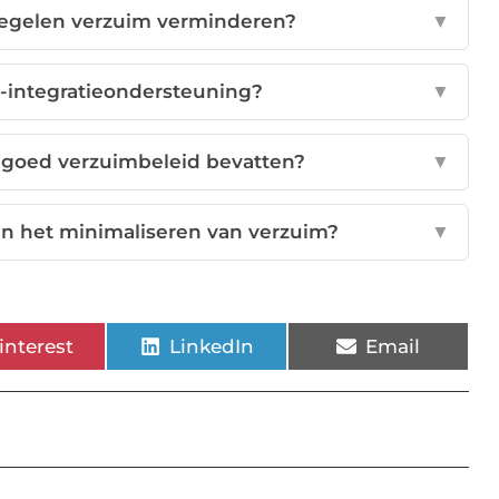
regelen verzuim verminderen?
▼
e-integratieondersteuning?
▼
goed verzuimbeleid bevatten?
▼
an het minimaliseren van verzuim?
▼
interest
LinkedIn
Email