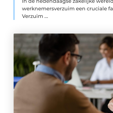
In de hedendaagse zakelijke wereld
werknemersverzuim een cruciale fac
Verzuim ...