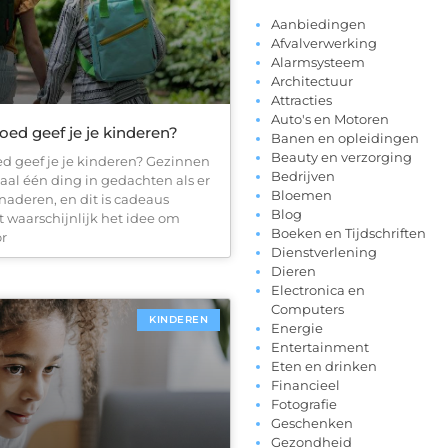
Aanbiedingen
Afvalverwerking
Alarmsysteem
Architectuur
Attracties
Auto's en Motoren
ed geef je je kinderen?
Banen en opleidingen
Beauty en verzorging
d geef je je kinderen? Gezinnen
Bedrijven
al één ding in gedachten als er
Bloemen
naderen, en dit is cadeaus
Blog
t waarschijnlijk het idee om
Boeken en Tijdschriften
r
Dienstverlening
Dieren
Electronica en
Computers
KINDEREN
Energie
Entertainment
Eten en drinken
Financieel
Fotografie
Geschenken
Gezondheid