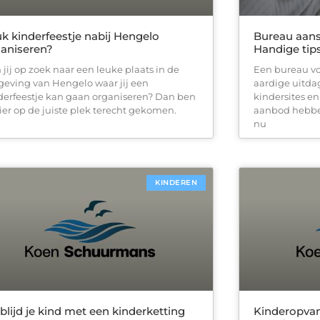
k kinderfeestje nabij Hengelo
Bureau aans
aniseren?
Handige tip
 jij op zoek naar een leuke plaats in de
Een bureau vo
eving van Hengelo waar jij een
aardige uitdag
derfeestje kan gaan organiseren? Dan ben
kindersites en
hier op de juiste plek terecht gekomen.
aanbod hebben
nu
KINDEREN
blijd je kind met een kinderketting
Kinderopvang