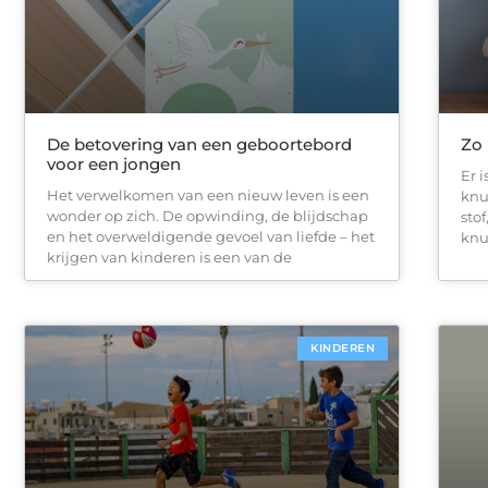
De betovering van een geboortebord
Zo 
voor een jongen
Er 
Het verwelkomen van een nieuw leven is een
knu
wonder op zich. De opwinding, de blijdschap
sto
en het overweldigende gevoel van liefde – het
knu
krijgen van kinderen is een van de
KINDEREN