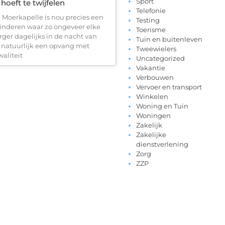
Sport
 hoeft te twijfelen
Telefonie
Moerkapelle is nou precies een
Testing
inderen waar zo ongeveer elke
Toerisme
rger dagelijks in de nacht van
Tuin en buitenleven
s natuurlijk een opvang met
Tweewielers
aliteit
Uncategorized
Vakantie
Verbouwen
Vervoer en transport
Winkelen
Woning en Tuin
Woningen
Zakelijk
Zakelijke
dienstverlening
Zorg
ZZP