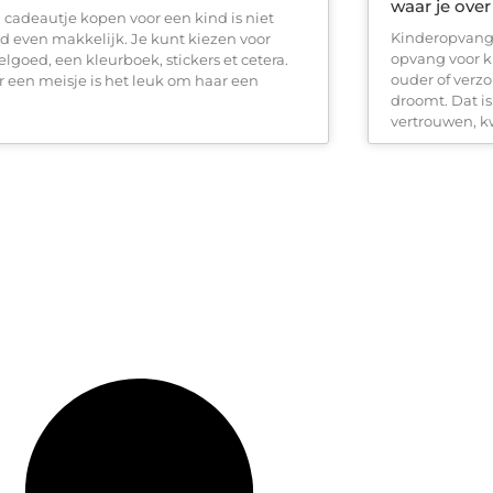
waar je over
 cadeautje kopen voor een kind is niet
Kinderopvang 
ijd even makkelijk. Je kunt kiezen voor
opvang voor k
elgoed, een kleurboek, stickers et cetera.
ouder of verzo
r een meisje is het leuk om haar een
droomt. Dat i
vertrouwen, kw