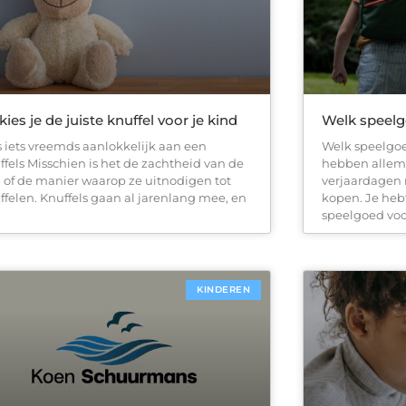
kies je de juiste knuffel voor je kind
Welk speelgo
is iets vreemds aanlokkelijk aan een
Welk speelgoe
ffels Misschien is het de zachtheid van de
hebben allema
f, of de manier waarop ze uitnodigen tot
verjaardagen 
ffelen. Knuffels gaan al jarenlang mee, en
kopen. Je heb
speelgoed voo
KINDEREN