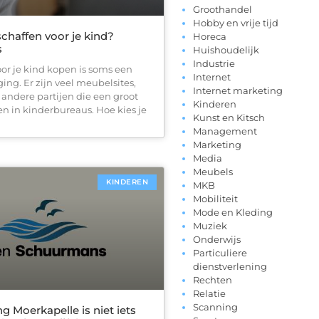
Groothandel
Hobby en vrije tijd
chaffen voor je kind?
Horeca
s
Huishoudelijk
Industrie
or je kind kopen is soms een
Internet
ing. Er zijn veel meubelsites,
Internet marketing
 andere partijen die een groot
Kinderen
 in kinderbureaus. Hoe kies je
Kunst en Kitsch
Management
Marketing
Media
Meubels
KINDEREN
MKB
Mobiliteit
Mode en Kleding
Muziek
Onderwijs
Particuliere
dienstverlening
Rechten
Relatie
Scanning
 Moerkapelle is niet iets