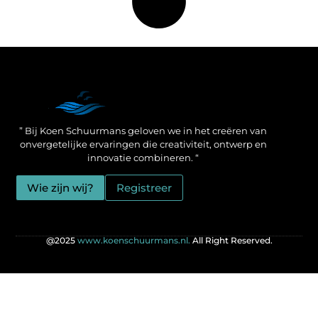
Een Linkbuilding Platform: jouw geheime wapen voor betere SEO-resultaten
Zo verdien jij geld met je website: praktische strategieën voor online succes
” Bij Koen Schuurmans geloven we in het creëren van
onvergetelijke ervaringen die creativiteit, ontwerp en
innovatie combineren. “
Wie zijn wij?
Registreer
@2025
www.koenschuurmans.nl.
All Right Reserved.