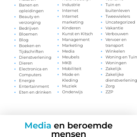
Industrie
Tuin en
Banen en
Internet
buitenleven
opleidingen
Internet
Tweewielers
Beauty en
marketing
Uncategorized
verzorging
Kinderen
Vakantie
Bedrijven
Kunst en Kitsch
Verbouwen
Bloemen
Management
Vervoer en
Blog
Marketing
transport
Boeken en
Media
Winkelen
Tijdschriften
Meubels
Woning en Tui
Dienstverlening
MKB
Woningen
Dieren
Mobiliteit
Zakelijk
Electronica en
Mode en
Zakelijke
Computers
Kleding
dienstverlenin
Energie
Muziek
Zorg
Entertainment
Onderwijs
ZZP
Eten en drinken
Media
en beroemde
mensen