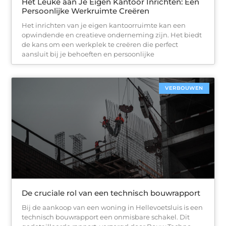
Het Leuke aan Je Eigen Kantoor Inrichten: Een
Persoonlijke Werkruimte Creëren
Het inrichten van je eigen kantoorruimte kan een
opwindende en creatieve onderneming zijn. Het biedt
de kans om een werkplek te creëren die perfect
aansluit bij je behoeften en persoonlijke
VERBOUWEN
De cruciale rol van een technisch bouwrapport
Bij de aankoop van een woning in Hellevoetsluis is een
technisch bouwrapport een onmisbare schakel. Dit