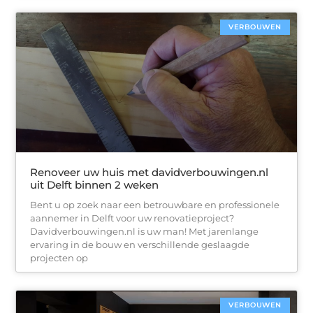
VERBOUWEN
Renoveer uw huis met davidverbouwingen.nl
uit Delft binnen 2 weken
Bent u op zoek naar een betrouwbare en professionele
aannemer in Delft voor uw renovatieproject?
Davidverbouwingen.nl is uw man! Met jarenlange
ervaring in de bouw en verschillende geslaagde
projecten op
VERBOUWEN