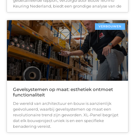
gedetailleerde rapport, verzorgd door Bouw Techno
Keuring Nederland, biedt een grondige analyse van de
VERBOUWEN
Gevelsystemen op maat: esthetiek ontmoet
functionaliteit
De wereld van architectuur en bouw is aanzienlijk
geëvolueerd, waarbij gevelsystemen op maat een
revolutionaire trend zijn geworden. XL-Panel begrijpt
dat elk bouwproject uniek is en een specifieke
benadering vereist.