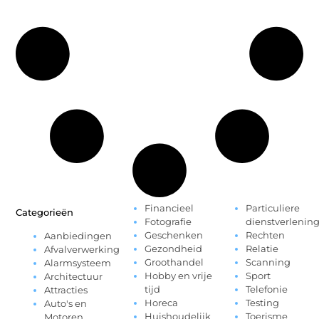
Financieel
Particuliere
Categorieën
Fotografie
dienstverlenin
Geschenken
Rechten
Aanbiedingen
Gezondheid
Relatie
Afvalverwerking
Groothandel
Scanning
Alarmsysteem
Hobby en vrije
Sport
Architectuur
tijd
Telefonie
Attracties
Horeca
Testing
Auto's en
Huishoudelijk
Toerisme
Motoren