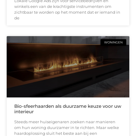
Lokale Google Ads zijn voor servicebedrijven en
winkels een van de krachtigste instrumenten om
zichtbaar te worden op het moment dat er iemand in
de
WONINGEN
Bio-sfeerhaarden als duurzame keuze voor uw
interieur
Steeds meer huiseigenaren zoeken naar manieren
om hun woning duurzamer in te richten. Maar welke
haardoplossing sluit het beste aan bij een