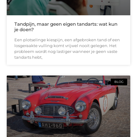
Tandpijn, maar geen eigen tandarts: wat kun
je doen?
Een plotselinge kiespijn, een afgebroken tand of een
losgeraakte vulling komt vrijwel nooit gelegen. Het
probleem wordt nog lastiger wanneer je geen vaste
tandarts hebt,
BLOG