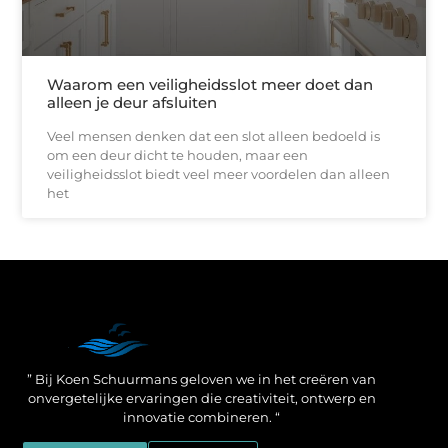
Waarom een veiligheidsslot meer doet dan
alleen je deur afsluiten
Veel mensen denken dat een slot alleen bedoeld is
om een deur dicht te houden, maar een
veiligheidsslot biedt veel meer voordelen dan alleen
het
Een Linkbuilding Platform: jouw geheime wapen voor betere SEO-resultaten
Zo verdien jij geld met je website: praktische strategieën voor online succes
” Bij Koen Schuurmans geloven we in het creëren van
onvergetelijke ervaringen die creativiteit, ontwerp en
innovatie combineren. “