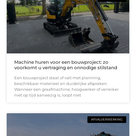
Machine huren voor een bouwproject: zo
voorkomt u vertraging en onnodige stilstand
Een bouwproject staat of valt met planning,
beschikbaar materieel en duidelijke afspraken.
Wanneer een graafmachine, hoogwerker of verreiker
niet op tijd aanwezig is, loopt niet
AFVALVERWERKING