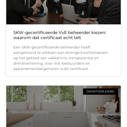
SKW-gecertificeerde VvE beheerder kiezen:
waarom dat certificaat echt telt
Een SKW-gecertificeerde beheerder heeft
aangetoond te voldoen aan strenge kwaliteitseisen
op het gebied van vakkennis, transparantie en
dienstverlening. Voor VvE-bestuurders en
appartementseigenaren is dit certificaat
DIENSTVERLENING