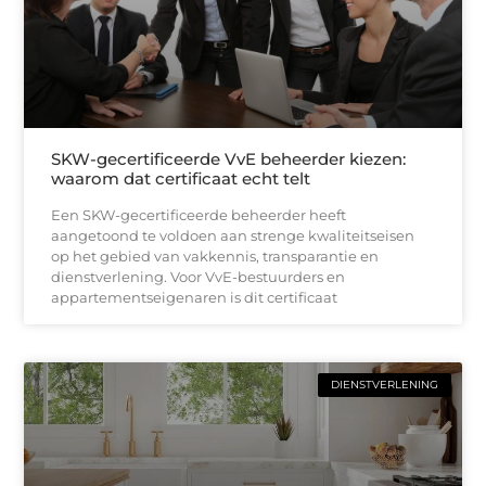
SKW-gecertificeerde VvE beheerder kiezen:
waarom dat certificaat echt telt
Een SKW-gecertificeerde beheerder heeft
aangetoond te voldoen aan strenge kwaliteitseisen
op het gebied van vakkennis, transparantie en
dienstverlening. Voor VvE-bestuurders en
appartementseigenaren is dit certificaat
DIENSTVERLENING