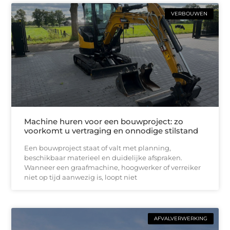
VERBOUWEN
Machine huren voor een bouwproject: zo
voorkomt u vertraging en onnodige stilstand
Een bouwproject staat of valt met planning,
beschikbaar materieel en duidelijke afspraken.
Wanneer een graafmachine, hoogwerker of verreiker
niet op tijd aanwezig is, loopt niet
AFVALVERWERKING