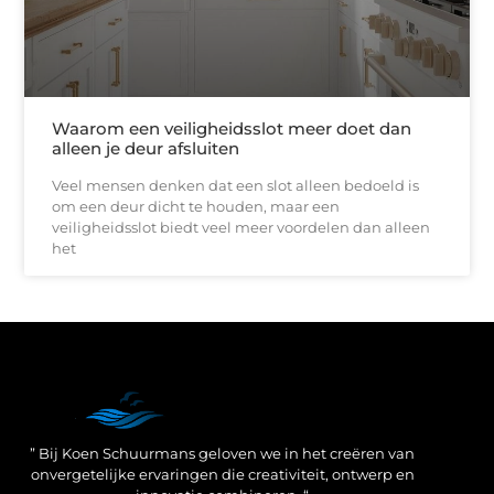
Waarom een veiligheidsslot meer doet dan
alleen je deur afsluiten
Veel mensen denken dat een slot alleen bedoeld is
om een deur dicht te houden, maar een
veiligheidsslot biedt veel meer voordelen dan alleen
het
Een Linkbuilding Platform: jouw geheime wapen voor betere SEO-resultaten
Zo verdien jij geld met je website: praktische strategieën voor online succes
” Bij Koen Schuurmans geloven we in het creëren van
onvergetelijke ervaringen die creativiteit, ontwerp en