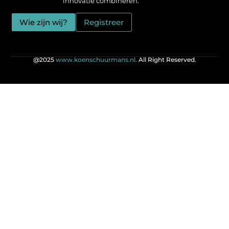
innovatie combineren. “
Wie zijn wij?
Registreer
@2025
www.koenschuurmans.nl.
All Right Reserved.