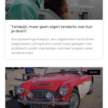
Tandpijn, maar geen eigen tandarts: wat kun
je doen?
Een plotselinge kiespijn, een afgebroken tand of een
losgeraakte vulling komt vrijwel nooit gelegen. Het
probleem wordt nog lastiger wanneer je geen vaste
tandarts hebt,
BLOG