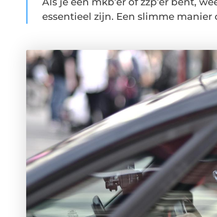
Als je een mkb’er of zzp’er bent, wee
essentieel zijn. Een slimme manier o