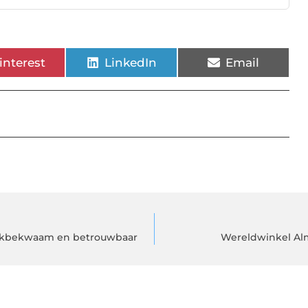
interest
LinkedIn
Email
 vakbekwaam en betrouwbaar
Wereldwinkel Alm