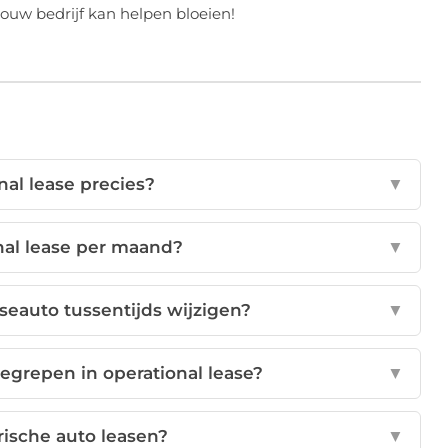
ouw bedrijf kan helpen bloeien!
nal lease precies?
▼
nal lease per maand?
▼
aseauto tussentijds wijzigen?
▼
egrepen in operational lease?
▼
rische auto leasen?
▼