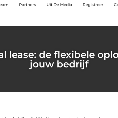
team
Partners
Uit De Media
Registreer
C
l lease: de flexibele opl
jouw bedrijf