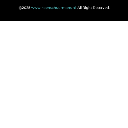
@2025
www.koenschuurmans.nl.
All Right Reserved.