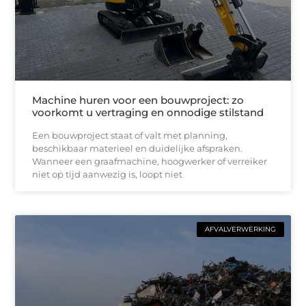
Machine huren voor een bouwproject: zo
voorkomt u vertraging en onnodige stilstand
Een bouwproject staat of valt met planning,
beschikbaar materieel en duidelijke afspraken.
Wanneer een graafmachine, hoogwerker of verreiker
niet op tijd aanwezig is, loopt niet
AFVALVERWERKING