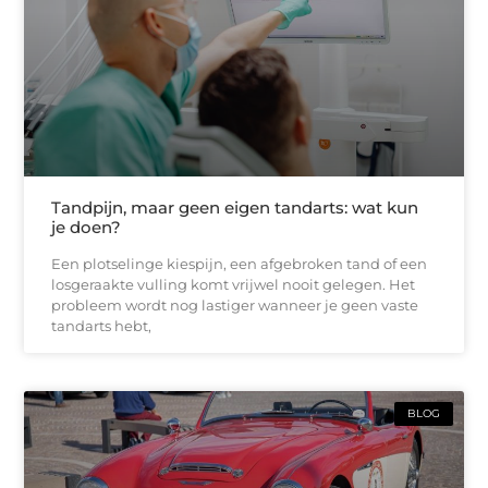
Tandpijn, maar geen eigen tandarts: wat kun
je doen?
Een plotselinge kiespijn, een afgebroken tand of een
losgeraakte vulling komt vrijwel nooit gelegen. Het
probleem wordt nog lastiger wanneer je geen vaste
tandarts hebt,
BLOG