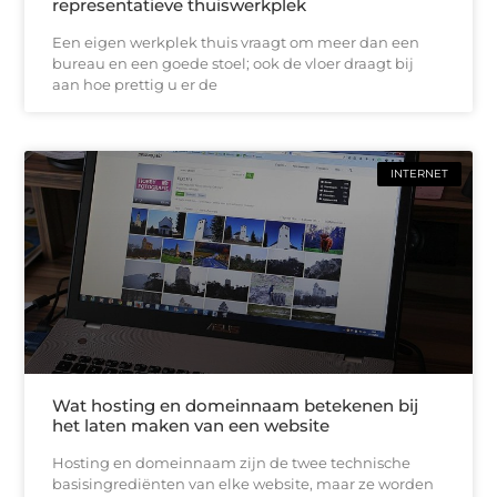
representatieve thuiswerkplek
Een eigen werkplek thuis vraagt om meer dan een
bureau en een goede stoel; ook de vloer draagt bij
aan hoe prettig u er de
INTERNET
Wat hosting en domeinnaam betekenen bij
het laten maken van een website
Hosting en domeinnaam zijn de twee technische
basisingrediënten van elke website, maar ze worden