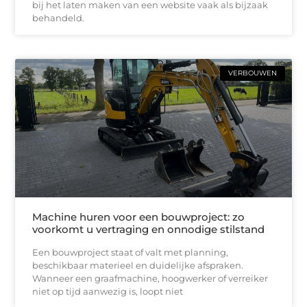
bij het laten maken van een website vaak als bijzaak
behandeld.
VERBOUWEN
Machine huren voor een bouwproject: zo
voorkomt u vertraging en onnodige stilstand
Een bouwproject staat of valt met planning,
beschikbaar materieel en duidelijke afspraken.
Wanneer een graafmachine, hoogwerker of verreiker
niet op tijd aanwezig is, loopt niet