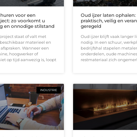
huren voor een
Oud ijzer laten ophalen:
ect: zo voorkomt u
praktisch, veilig en ver
ng en onnodige stilstand
geregeld
oject staat of valt met
Oud ijzer blijft vaak langer
 beschikbaar materieel en
nodig. In een schuur, werkpl
e afspraken. Wanneer een
bedrijfshal stapelen metale
ine, hoogwerker of
onderdelen, oude machines
iet op tijd aanwezig is, loopt
restmateriaal zich ongemerk
INDUSTRIE