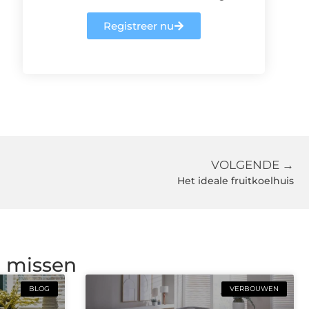
Registreer nu
VOLGENDE →
Het ideale fruitkoelhuis
g missen
BLOG
VERBOUWEN