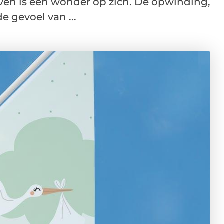
en is een wonder op zich. De opwinding,
 gevoel van ...