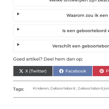
Welke ontwerpen zijn besc
Waarom zou ik een
Is een geboortebord
Verschilt een geboortebo
Goed artikel? Deel hem dan op:
X (Twitter)
Facebook
P
Kinderen
,
Geboortebord
,
Geboortebord jo
Tags: