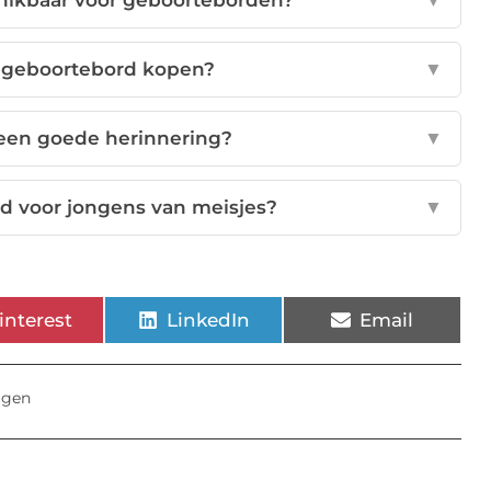
hikbaar voor geboorteborden?
▼
 geboortebord kopen?
▼
 een goede herinnering?
▼
rd voor jongens van meisjes?
▼
interest
LinkedIn
Email
ngen