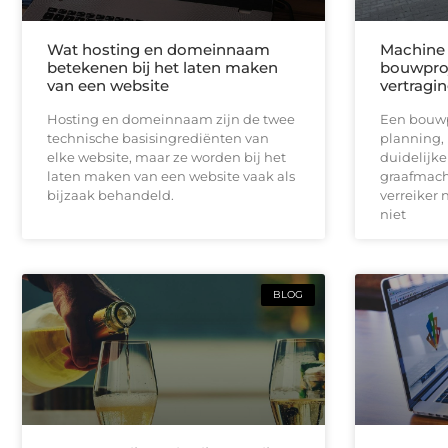
Wat hosting en domeinnaam
Machine 
betekenen bij het laten maken
bouwproj
van een website
vertragi
Hosting en domeinnaam zijn de twee
Een bouwpr
technische basisingrediënten van
planning,
elke website, maar ze worden bij het
duidelijk
laten maken van een website vaak als
graafmach
bijzaak behandeld.
verreiker n
niet
BLOG