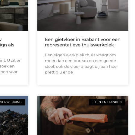
w
Een gietvloer in Brabant voor een
ign als
representatieve thuiswerkplek
Een eigen werkplek thuis vraagt om
t. U zit er
meer dan een bureau en een goede
ezoek en
stoel; ook de vloer draagt bij aan hoe
toon voor
prettig u er de
LVERWERKING
ETEN EN DRINKEN