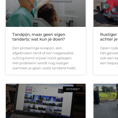
Tandpijn, maar geen eigen
Rustiger
tandarts: wat kun je doen?
achter je
Een plotselinge kiespijn, een
Open rijde
afgebroken tand of een losgeraakte
hét gevoel
vulling komt vrijwel nooit gelegen.
ook een ke
Het probleem wordt nog lastiger
een bepaal
wanneer je geen vaste tandarts hebt,
INTERNET