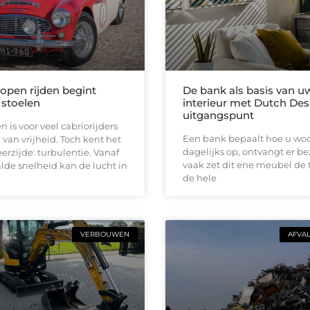
 open rijden begint
De bank als basis van u
 stoelen
interieur met Dutch Des
uitgangspunt
n is voor veel cabriorijders
Een bank bepaalt hoe u woon
 van vrijheid. Toch kent het
dagelijks op, ontvangt er b
erzijde: turbulentie. Vanaf
vaak zet dit ene meubel de 
de snelheid kan de lucht in
de hele
VERBOUWEN
AFVA