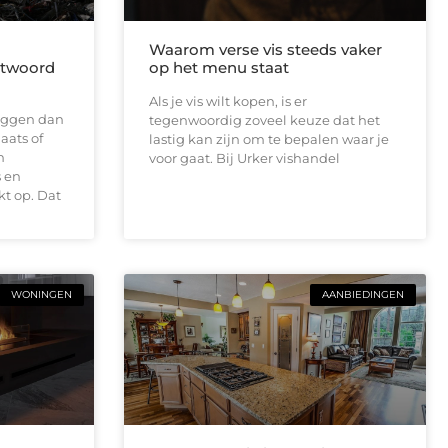
Waarom verse vis steeds vaker
antwoord
op het menu staat
Als je vis wilt kopen, is er
 liggen dan
tegenwoordig zoveel keuze dat het
aats of
lastig kan zijn om te bepalen waar je
n
voor gaat. Bij Urker vishandel
 en
t op. Dat
WONINGEN
AANBIEDINGEN