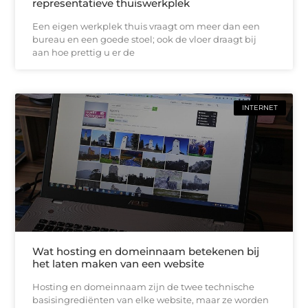
representatieve thuiswerkplek
Een eigen werkplek thuis vraagt om meer dan een
bureau en een goede stoel; ook de vloer draagt bij
aan hoe prettig u er de
INTERNET
Wat hosting en domeinnaam betekenen bij
het laten maken van een website
Hosting en domeinnaam zijn de twee technische
basisingrediënten van elke website, maar ze worden