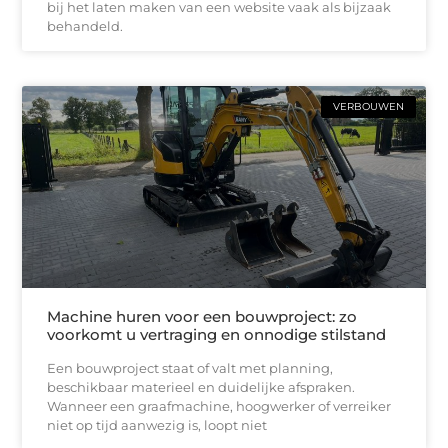
bij het laten maken van een website vaak als bijzaak
behandeld.
VERBOUWEN
Machine huren voor een bouwproject: zo
voorkomt u vertraging en onnodige stilstand
Een bouwproject staat of valt met planning,
beschikbaar materieel en duidelijke afspraken.
Wanneer een graafmachine, hoogwerker of verreiker
niet op tijd aanwezig is, loopt niet