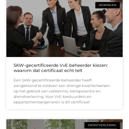
WONINGEN
SKW-gecertificeerde VvE beheerder kiezen:
waarom dat certificaat echt telt
Een SKW-gecertificeerde beheerder heeft
aangetoond te voldoen aan strenge kwaliteitseisen
op het gebied van vakkennis, transparantie en
dienstverlening. Voor VvE-bestuurders en
appartementseigenaren is dit certificaat
DIENSTVERLENING