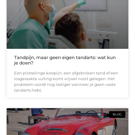
Tandpijn, maar geen eigen tandarts: wat kun
je doen?
Een plotselinge kiespijn, een afgebroken tand of een
losgeraakte vulling komt vrijwel nooit gelegen. Het
probleem wordt nog lastiger wanneer je geen vaste
tandarts hebt,
BLOG