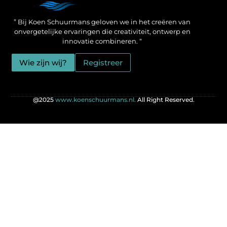
Een Linkbuilding Platform: jouw geheime wapen voor betere SEO-resultaten
Zo verdien jij geld met je website: praktische strategieën voor online succes
” Bij Koen Schuurmans geloven we in het creëren van
onvergetelijke ervaringen die creativiteit, ontwerp en
innovatie combineren. “
Wie zijn wij?
Registreer
@2025
www.koenschuurmans.nl.
All Right Reserved.