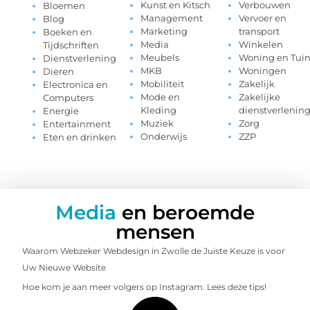
Kunst en Kitsch
Verbouwen
Bloemen
Management
Vervoer en
Blog
Marketing
transport
Boeken en
Media
Winkelen
Tijdschriften
Meubels
Woning en Tui
Dienstverlening
MKB
Woningen
Dieren
Mobiliteit
Zakelijk
Electronica en
Mode en
Zakelijke
Computers
Kleding
dienstverlenin
Energie
Muziek
Zorg
Entertainment
Onderwijs
ZZP
Eten en drinken
Media
en beroemde
mensen
Waarom Webzeker Webdesign in Zwolle de Juiste Keuze is voor
Uw Nieuwe Website
Hoe kom je aan meer volgers op Instagram. Lees deze tips!