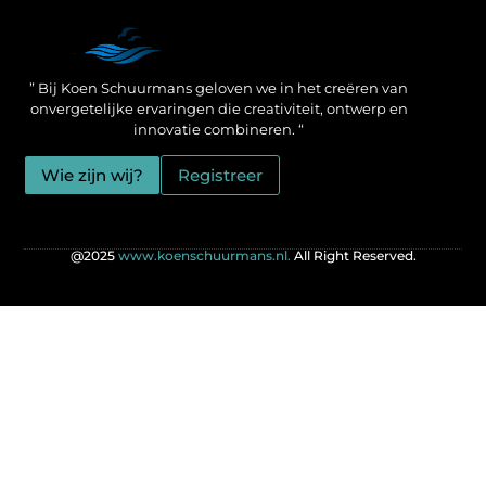
Een Linkbuilding Platform: jouw geheime wapen voor betere SEO-resultaten
Zo verdien jij geld met je website: praktische strategieën voor online succes
” Bij Koen Schuurmans geloven we in het creëren van
onvergetelijke ervaringen die creativiteit, ontwerp en
innovatie combineren. “
Wie zijn wij?
Registreer
@2025
www.koenschuurmans.nl.
All Right Reserved.