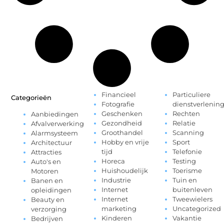
Financieel
Particuliere
Categorieën
Fotografie
dienstverlenin
Geschenken
Rechten
Aanbiedingen
Gezondheid
Relatie
Afvalverwerking
Groothandel
Scanning
Alarmsysteem
Hobby en vrije
Sport
Architectuur
tijd
Telefonie
Attracties
Horeca
Testing
Auto's en
Huishoudelijk
Toerisme
Motoren
Industrie
Tuin en
Banen en
Internet
buitenleven
opleidingen
Internet
Tweewielers
Beauty en
marketing
Uncategorized
verzorging
Kinderen
Vakantie
Bedrijven