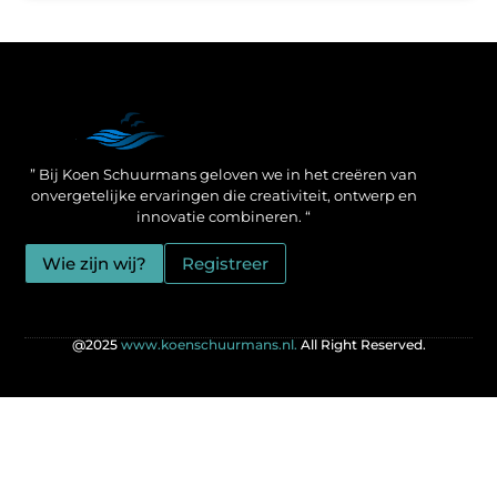
Een Linkbuilding Platform: jouw geheime wapen voor betere SEO-resultaten
Zo verdien jij geld met je website: praktische strategieën voor online succes
” Bij Koen Schuurmans geloven we in het creëren van
onvergetelijke ervaringen die creativiteit, ontwerp en
innovatie combineren. “
Wie zijn wij?
Registreer
@2025
www.koenschuurmans.nl.
All Right Reserved.