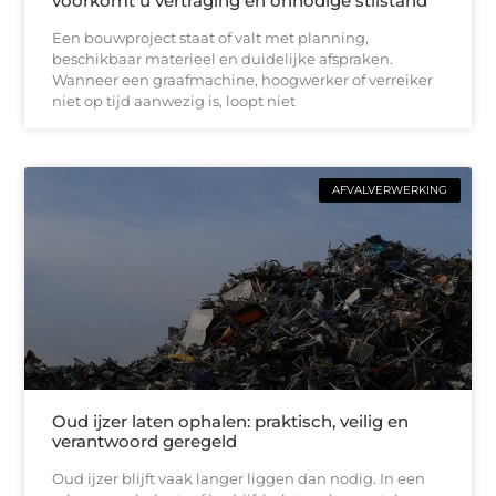
voorkomt u vertraging en onnodige stilstand
Een bouwproject staat of valt met planning,
beschikbaar materieel en duidelijke afspraken.
Wanneer een graafmachine, hoogwerker of verreiker
niet op tijd aanwezig is, loopt niet
AFVALVERWERKING
Oud ijzer laten ophalen: praktisch, veilig en
verantwoord geregeld
Oud ijzer blijft vaak langer liggen dan nodig. In een