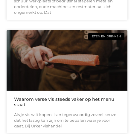
schuur, werkplaats of bedrijfshal stapelen metalen
onderdelen, oude machines en restmateriaal zich
ongemerkt op. Dat
ETEN EN DRINKEN
Waarom verse vis steeds vaker op het menu
staat
Als je vis wilt kopen, is er tegenwoordig zoveel keuze
dat het lastig kan zijn om te bepalen waar je voor
gaat. Bij Urker vishandel