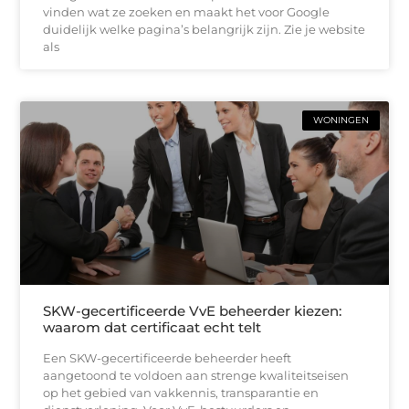
vinden wat ze zoeken en maakt het voor Google
duidelijk welke pagina’s belangrijk zijn. Zie je website
als
WONINGEN
SKW-gecertificeerde VvE beheerder kiezen:
waarom dat certificaat echt telt
Een SKW-gecertificeerde beheerder heeft
aangetoond te voldoen aan strenge kwaliteitseisen
op het gebied van vakkennis, transparantie en