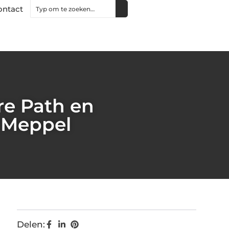
ontact
re Path en
n Meppel
Delen: