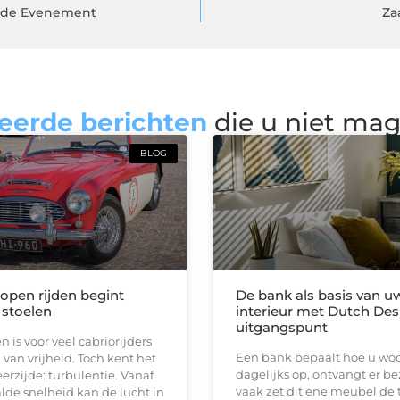
ende Evenement
Za
eerde berichten
die u niet ma
BLOG
 open rijden begint
De bank als basis van u
 stoelen
interieur met Dutch Des
uitgangspunt
n is voor veel cabriorijders
Een bank bepaalt hoe u woon
 van vrijheid. Toch kent het
dagelijks op, ontvangt er b
erzijde: turbulentie. Vanaf
vaak zet dit ene meubel de 
de snelheid kan de lucht in