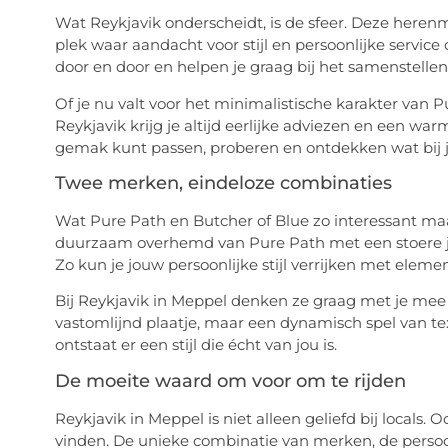
Wat Reykjavik onderscheidt, is de sfeer. Deze here
plek waar aandacht voor stijl en persoonlijke servi
door en door en helpen je graag bij het samenstellen v
Of je nu valt voor het minimalistische karakter van Pu
Reykjavik krijg je altijd eerlijke adviezen en een war
gemak kunt passen, proberen en ontdekken wat bij je
Twee merken, eindeloze combinaties
Wat Pure Path en Butcher of Blue zo interessant maak
duurzaam overhemd van Pure Path met een stoere je
Zo kun je jouw persoonlijke stijl verrijken met eleme
Bij Reykjavik in Meppel denken ze graag met je me
vastomlijnd plaatje, maar een dynamisch spel van tex
ontstaat er een stijl die écht van jou is.
De moeite waard om voor om te rijden
Reykjavik in Meppel is niet alleen geliefd bij local
vinden. De unieke combinatie van merken, de persoo