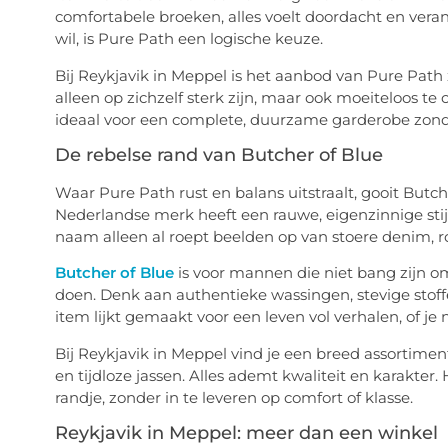
comfortabele broeken, alles voelt doordacht en vera
wil, is Pure Path een logische keuze.
Bij Reykjavik in Meppel is het aanbod van Pure Path 
alleen op zichzelf sterk zijn, maar ook moeiteloos t
ideaal voor een complete, duurzame garderobe zond
De rebelse rand van Butcher of Blue
Waar Pure Path rust en balans uitstraalt, gooit Butc
Nederlandse merk heeft een rauwe, eigenzinnige st
naam alleen al roept beelden op van stoere denim, ro
Butcher of Blue
is voor mannen die niet bang zijn om
doen. Denk aan authentieke wassingen, stevige stoff
item lijkt gemaakt voor een leven vol verhalen, of je 
Bij Reykjavik in Meppel vind je een breed assortiment
en tijdloze jassen. Alles ademt kwaliteit en karakter
randje, zonder in te leveren op comfort of klasse.
Reykjavik in Meppel: meer dan een winkel