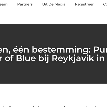
team
Partners
Uit De Media
Registreer
C
len, één bestemming: Pu
 of Blue bij Reykjavik i