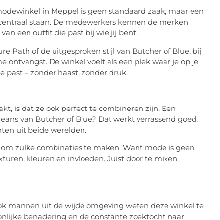
nmodewinkel in Meppel is geen standaard zaak, maar een
ce centraal staan. De medewerkers kennen de merken
an een outfit die past bij wie jij bent.
re Path of de uitgesproken stijl van Butcher of Blue, bij
me ontvangst. De winkel voelt als een plek waar je op je
 past – zonder haast, zonder druk.
t, is dat ze ook perfect te combineren zijn. Een
ans van Butcher of Blue? Dat werkt verrassend goed.
nten uit beide werelden.
e om zulke combinaties te maken. Want mode is geen
turen, kleuren en invloeden. Juist door te mixen
s. Ook mannen uit de wijde omgeving weten deze winkel te
nlijke benadering en de constante zoektocht naar