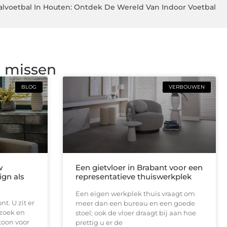
alvoetbal In Houten: Ontdek De Wereld Van Indoor Voetbal
g missen
BLOG
VERBOUWEN
w
Een gietvloer in Brabant voor een
ign als
representatieve thuiswerkplek
Een eigen werkplek thuis vraagt om
t. U zit er
meer dan een bureau en een goede
ezoek en
stoel; ook de vloer draagt bij aan hoe
toon voor
prettig u er de