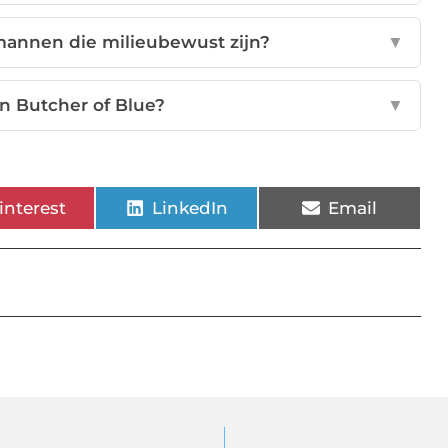
 mannen die milieubewust zijn?
▼
van Butcher of Blue?
▼
interest
LinkedIn
Email