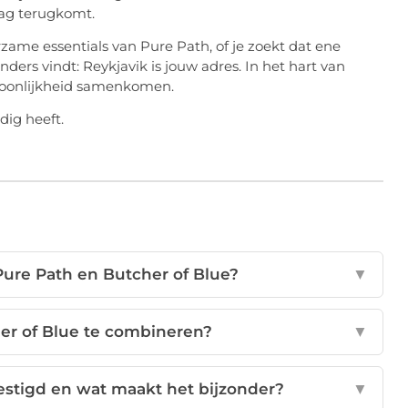
aag terugkomt.
zame essentials van Pure Path, of je zoekt dat ene
ders vindt: Reykjavik is jouw adres. In het hart van
rsoonlijkheid samenkomen.
ig heeft.
 Pure Path en Butcher of Blue?
▼
her of Blue te combineren?
▼
estigd en wat maakt het bijzonder?
▼