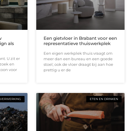
w
Een gietvloer in Brabant voor een
ign als
representatieve thuiswerkplek
Een eigen werkplek thuis vraagt om
t. U zit er
meer dan een bureau en een goede
ezoek en
stoel; ook de vloer draagt bij aan hoe
toon voor
prettig u er de
LVERWERKING
ETEN EN DRINKEN