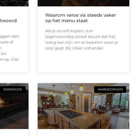
Waarom verse vis steeds vaker
antwoord
op het menu staat
Als je vis wilt kopen, is er
 liggen dan
tegenwoordig zoveel keuze dat het
aats of
lastig kan zijn om te bepalen waar je
n
voor gaat. Bij Urker vishandel
 en
t op. Dat
WONINGEN
AANBIEDINGEN