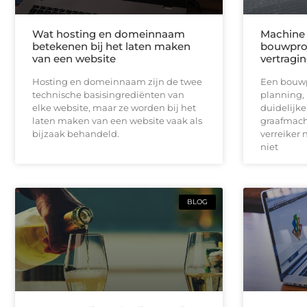
Wat hosting en domeinnaam
Machine 
betekenen bij het laten maken
bouwproj
van een website
vertragi
Hosting en domeinnaam zijn de twee
Een bouwpr
technische basisingrediënten van
planning,
elke website, maar ze worden bij het
duidelijk
laten maken van een website vaak als
graafmach
bijzaak behandeld.
verreiker n
niet
BLOG