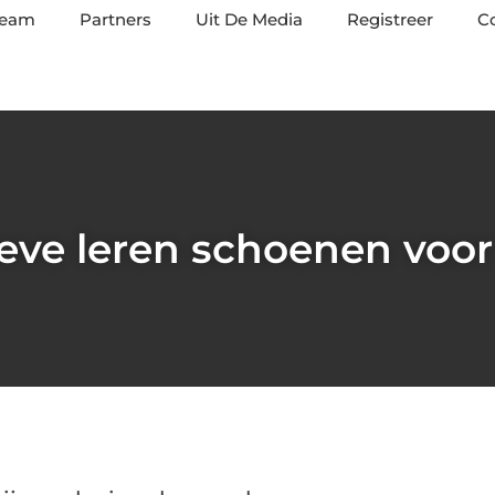
team
Partners
Uit De Media
Registreer
C
ieve leren schoenen voo