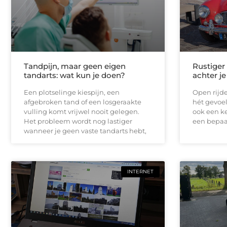
Tandpijn, maar geen eigen
Rustiger
tandarts: wat kun je doen?
achter je
Een plotselinge kiespijn, een
Open rijde
afgebroken tand of een losgeraakte
hét gevoel
vulling komt vrijwel nooit gelegen.
ook een ke
Het probleem wordt nog lastiger
een bepaal
wanneer je geen vaste tandarts hebt,
INTERNET