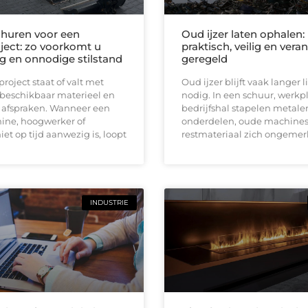
huren voor een
Oud ijzer laten ophalen:
ect: zo voorkomt u
praktisch, veilig en ver
ng en onnodige stilstand
geregeld
oject staat of valt met
Oud ijzer blijft vaak langer
 beschikbaar materieel en
nodig. In een schuur, werkpl
e afspraken. Wanneer een
bedrijfshal stapelen metale
ine, hoogwerker of
onderdelen, oude machines
iet op tijd aanwezig is, loopt
restmateriaal zich ongemerk
INDUSTRIE