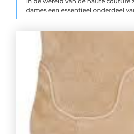
In de wereld van de haute couture z
dames een essentieel onderdeel van 