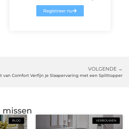
Registreer nu
VOLGENDE →
 van Comfort Verfijn je Slaapervaring met een Splittopper
g missen
BLOG
VERBOUWEN