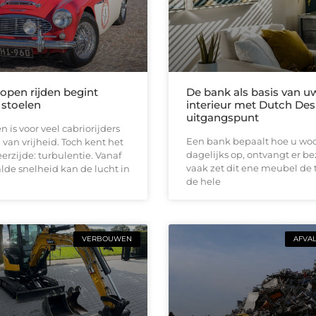
 open rijden begint
De bank als basis van u
 stoelen
interieur met Dutch Des
uitgangspunt
n is voor veel cabriorijders
Een bank bepaalt hoe u woon
 van vrijheid. Toch kent het
dagelijks op, ontvangt er b
erzijde: turbulentie. Vanaf
vaak zet dit ene meubel de 
de snelheid kan de lucht in
de hele
VERBOUWEN
AFVA