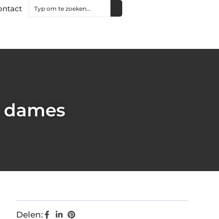
ontact
r dames
Delen: