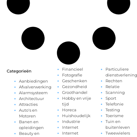
Financieel
Particuliere
Categorieën
Fotografie
dienstverlenin
Geschenken
Rechten
Aanbiedingen
Gezondheid
Relatie
Afvalverwerking
Groothandel
Scanning
Alarmsysteem
Hobby en vrije
Sport
Architectuur
tijd
Telefonie
Attracties
Horeca
Testing
Auto's en
Huishoudelijk
Toerisme
Motoren
Industrie
Tuin en
Banen en
Internet
buitenleven
opleidingen
Internet
Tweewielers
Beauty en