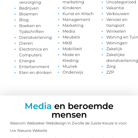
marketing
Uncategorized
verzorging
Kinderen
Vakantie
Bedrijven
Kunst en Kitsch
Verbouwen
Bloemen
Management
Vervoer en
Blog
Marketing
transport
Boeken en
Media
Winkelen
Tijdschriften
Meubels
Woning en Tui
Dienstverlening
MKB
Woningen
Dieren
Mobiliteit
Zakelijk
Electronica en
Mode en
Zakelijke
Computers
Kleding
dienstverlenin
Energie
Muziek
Zorg
Entertainment
Onderwijs
ZZP
Eten en drinken
Media
en beroemde
mensen
Waarom Webzeker Webdesign in Zwolle de Juiste Keuze is voor
Uw Nieuwe Website