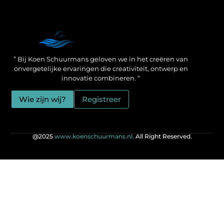
Een Linkbuilding Platform: jouw geheime wapen voor betere SEO-resultaten
Zo verdien jij geld met je website: praktische strategieën voor online succes
” Bij Koen Schuurmans geloven we in het creëren van
onvergetelijke ervaringen die creativiteit, ontwerp en
innovatie combineren. “
Wie zijn wij?
Registreer
@2025
www.koenschuurmans.nl.
All Right Reserved.