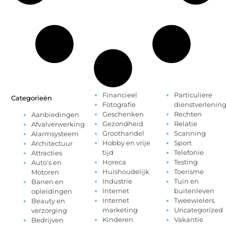
Financieel
Particuliere
Categorieën
Fotografie
dienstverlenin
Geschenken
Rechten
Aanbiedingen
Gezondheid
Relatie
Afvalverwerking
Groothandel
Scanning
Alarmsysteem
Hobby en vrije
Sport
Architectuur
tijd
Telefonie
Attracties
Horeca
Testing
Auto's en
Huishoudelijk
Toerisme
Motoren
Industrie
Tuin en
Banen en
Internet
buitenleven
opleidingen
Internet
Tweewielers
Beauty en
marketing
Uncategorized
verzorging
Kinderen
Vakantie
Bedrijven