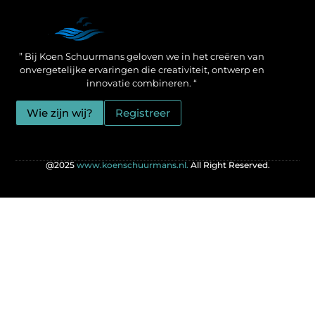
Een Linkbuilding Platform: jouw geheime wapen voor betere SEO-resultaten
Zo verdien jij geld met je website: praktische strategieën voor online succes
” Bij Koen Schuurmans geloven we in het creëren van
onvergetelijke ervaringen die creativiteit, ontwerp en
innovatie combineren. “
Wie zijn wij?
Registreer
@2025
www.koenschuurmans.nl.
All Right Reserved.