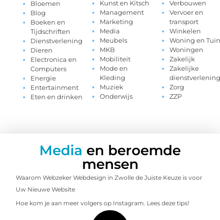
Kunst en Kitsch
Verbouwen
Bloemen
Management
Vervoer en
Blog
Marketing
transport
Boeken en
Media
Winkelen
Tijdschriften
Meubels
Woning en Tui
Dienstverlening
MKB
Woningen
Dieren
Mobiliteit
Zakelijk
Electronica en
Mode en
Zakelijke
Computers
Kleding
dienstverlenin
Energie
Muziek
Zorg
Entertainment
Onderwijs
ZZP
Eten en drinken
Media
en beroemde
mensen
Waarom Webzeker Webdesign in Zwolle de Juiste Keuze is voor
Uw Nieuwe Website
Hoe kom je aan meer volgers op Instagram. Lees deze tips!