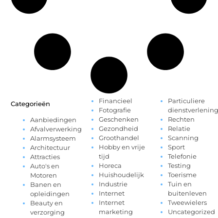
Financieel
Particuliere
Categorieën
Fotografie
dienstverlenin
Geschenken
Rechten
Aanbiedingen
Gezondheid
Relatie
Afvalverwerking
Groothandel
Scanning
Alarmsysteem
Hobby en vrije
Sport
Architectuur
tijd
Telefonie
Attracties
Horeca
Testing
Auto's en
Huishoudelijk
Toerisme
Motoren
Industrie
Tuin en
Banen en
Internet
buitenleven
opleidingen
Internet
Tweewielers
Beauty en
marketing
Uncategorized
verzorging