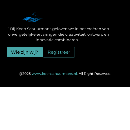
Een Linkbuilding Platform: jouw geheime wapen voor betere SEO-resultaten
Zo verdien jij geld met je website: praktische strategieën voor online succes
” Bij Koen Schuurmans geloven we in het creëren van
onvergetelijke ervaringen die creativiteit, ontwerp en
innovatie combineren. “
Wie zijn wij?
Registreer
@2025
www.koenschuurmans.nl.
All Right Reserved.