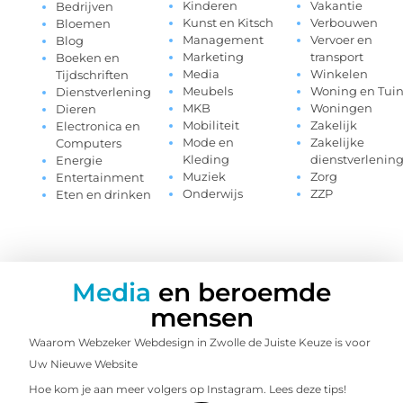
Kinderen
Vakantie
Bedrijven
Kunst en Kitsch
Verbouwen
Bloemen
Management
Vervoer en
Blog
Marketing
transport
Boeken en
Media
Winkelen
Tijdschriften
Meubels
Woning en Tui
Dienstverlening
MKB
Woningen
Dieren
Mobiliteit
Zakelijk
Electronica en
Mode en
Zakelijke
Computers
Kleding
dienstverlenin
Energie
Muziek
Zorg
Entertainment
Onderwijs
ZZP
Eten en drinken
Media
en beroemde
mensen
Waarom Webzeker Webdesign in Zwolle de Juiste Keuze is voor
Uw Nieuwe Website
Hoe kom je aan meer volgers op Instagram. Lees deze tips!