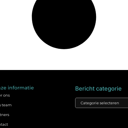
ze informatie
Bericht categorie
r ons
s team
tners
tact