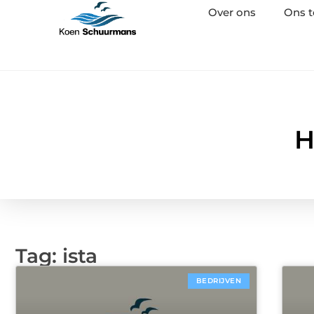
Over ons
Ons 
H
Tag: ista
BEDRIJVEN