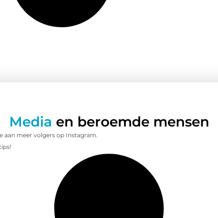
Media
en beroemde mensen
e aan meer volgers op Instagram.
ips!