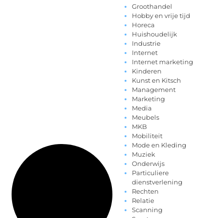
Groothandel
Hobby en vrije tijd
Horeca
Huishoudelijk
Industrie
Internet
Internet marketing
Kinderen
Kunst en Kitsch
Management
Marketing
Media
Meubels
MKB
Mobiliteit
Mode en Kleding
Muziek
Onderwijs
Particuliere
dienstverlening
Rechten
Relatie
Scanning