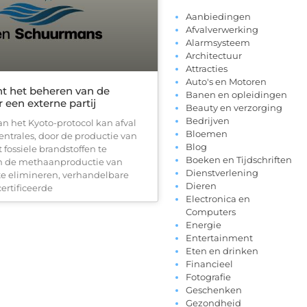
Aanbiedingen
Afvalverwerking
Alarmsysteem
Architectuur
Attracties
Auto's en Motoren
t het beheren van de
Banen en opleidingen
 een externe partij
Beauty en verzorging
Bedrijven
an het Kyoto-protocol kan afval
Bloemen
entrales, door de productie van
Blog
it fossiele brandstoffen te
Boeken en Tijdschriften
en de methaanproductie van
Dienstverlening
 te elimineren, verhandelbare
Dieren
ertificeerde
Electronica en
Computers
Energie
Entertainment
Eten en drinken
Financieel
Fotografie
Geschenken
Gezondheid