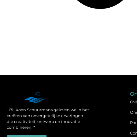
On
Ove
” Bij Koen Schuurmans geloven we in het
On
creëren van onvergetelijke ervaringen
die creativiteit, ontwerp en innovatie
Par
combineren. “
Con