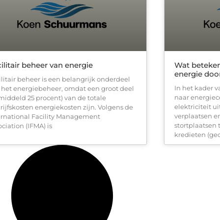
ilitair beheer van energie
Wat beteken
energie door
ilitair beheer is een belangrijk onderdeel
In het kader v
 het energiebeheer, omdat een groot deel
naar energiec
middeld 25 procent) van de totale
elektriciteit u
rijfskosten energiekosten zijn. Volgens de
verplaatsen 
ernational Facility Management
stortplaatsen
ciation (IFMA) is
kredieten (gec