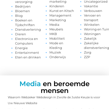
marketing
Uncategorized
verzorging
Kinderen
Vakantie
Bedrijven
Kunst en Kitsch
Verbouwen
Bloemen
Management
Vervoer en
Blog
Marketing
transport
Boeken en
Media
Winkelen
Tijdschriften
Meubels
Woning en Tui
Dienstverlening
MKB
Woningen
Dieren
Mobiliteit
Zakelijk
Electronica en
Mode en
Zakelijke
Computers
Kleding
dienstverlenin
Energie
Muziek
Zorg
Entertainment
Onderwijs
ZZP
Eten en drinken
Media
en beroemde
mensen
Waarom Webzeker Webdesign in Zwolle de Juiste Keuze is voor
Uw Nieuwe Website