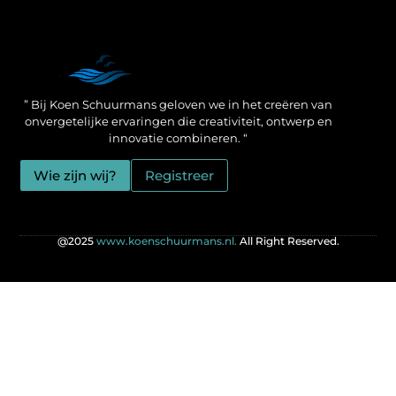
Een Linkbuilding Platform: jouw geheime wapen voor betere SEO-resultaten
Zo verdien jij geld met je website: praktische strategieën voor online succes
” Bij Koen Schuurmans geloven we in het creëren van
onvergetelijke ervaringen die creativiteit, ontwerp en
innovatie combineren. “
Wie zijn wij?
Registreer
@2025
www.koenschuurmans.nl.
All Right Reserved.