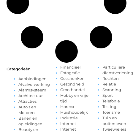
Financieel
Particuliere
Categorieën
Fotografie
dienstverlenin
Geschenken
Rechten
Aanbiedingen
Gezondheid
Relatie
Afvalverwerking
Groothandel
Scanning
Alarmsysteem
Hobby en vrije
Sport
Architectuur
tijd
Telefonie
Attracties
Horeca
Testing
Auto's en
Huishoudelijk
Toerisme
Motoren
Industrie
Tuin en
Banen en
Internet
buitenleven
opleidingen
Internet
Tweewielers
Beauty en