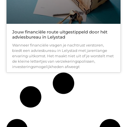
Jouw financiële route uitgestippeld door hét
adviesbureau in Lelystad
Wanneer financiële vragen je nachtrust verstoren,
biedt een adviesbureau in Lelystad met jarenlange
ervaring uitkomst. Het maakt niet uit of je worstelt met
de kleine lettertjes van verzekeringspolissen,
investeringsmogelijkheden afweegt