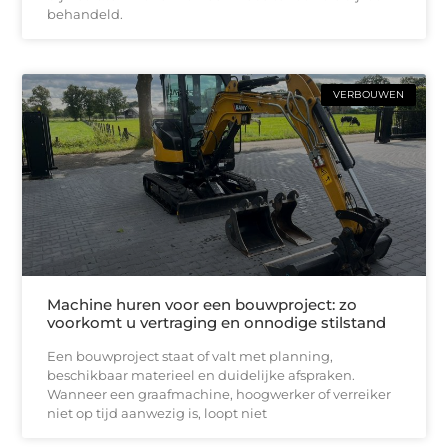
behandeld.
VERBOUWEN
Machine huren voor een bouwproject: zo
voorkomt u vertraging en onnodige stilstand
Een bouwproject staat of valt met planning,
beschikbaar materieel en duidelijke afspraken.
Wanneer een graafmachine, hoogwerker of verreiker
niet op tijd aanwezig is, loopt niet