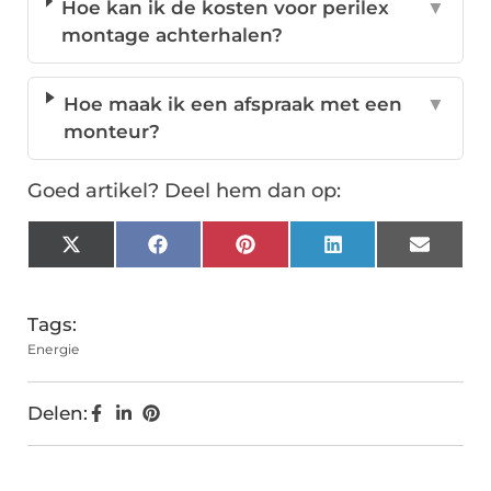
Hoe kan ik de kosten voor perilex
▼
montage achterhalen?
Hoe maak ik een afspraak met een
▼
monteur?
Goed artikel? Deel hem dan op:
X
Facebook
Pinterest
LinkedIn
Email
(Twitter)
Tags:
Energie
Delen: