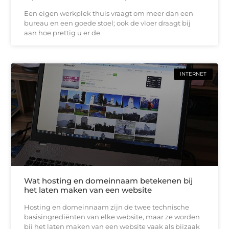
Een eigen werkplek thuis vraagt om meer dan een
bureau en een goede stoel; ook de vloer draagt bij
aan hoe prettig u er de
INTERNET
Wat hosting en domeinnaam betekenen bij
het laten maken van een website
Hosting en domeinnaam zijn de twee technische
basisingrediënten van elke website, maar ze worden
bij het laten maken van een website vaak als bijzaak