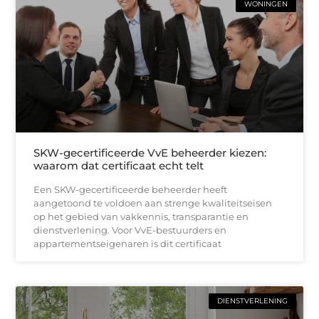
WONINGEN
SKW-gecertificeerde VvE beheerder kiezen:
waarom dat certificaat echt telt
Een SKW-gecertificeerde beheerder heeft
aangetoond te voldoen aan strenge kwaliteitseisen
op het gebied van vakkennis, transparantie en
dienstverlening. Voor VvE-bestuurders en
appartementseigenaren is dit certificaat
DIENSTVERLENING