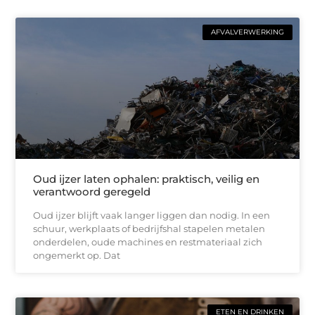
AFVALVERWERKING
Oud ijzer laten ophalen: praktisch, veilig en
verantwoord geregeld
Oud ijzer blijft vaak langer liggen dan nodig. In een
schuur, werkplaats of bedrijfshal stapelen metalen
onderdelen, oude machines en restmateriaal zich
ongemerkt op. Dat
ETEN EN DRINKEN