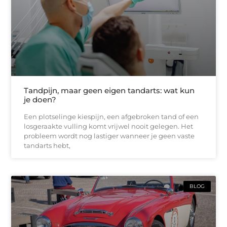
Tandpijn, maar geen eigen tandarts: wat kun
je doen?
Een plotselinge kiespijn, een afgebroken tand of een
losgeraakte vulling komt vrijwel nooit gelegen. Het
probleem wordt nog lastiger wanneer je geen vaste
tandarts hebt,
BLOG