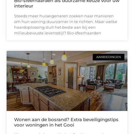
Bio-sfeerhaarden als duurzame keuze voor uw
interieur
Steeds meer huiseigenaren zoeken naar manieren
om hun woning duurzamer in te richten. Maar welke
haardoplossing sluit het beste aan bij een
milieubewuste levensstijl? Bio-sfeerhaarden
AANBIEDINGEN
Wonen aan de bosrand? Extra beveiligingstips
voor woningen in het Gooi