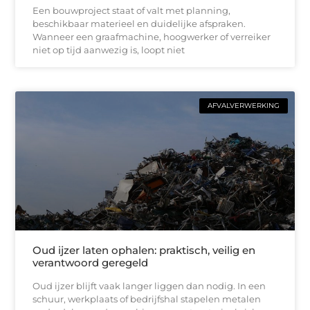
Een bouwproject staat of valt met planning,
beschikbaar materieel en duidelijke afspraken.
Wanneer een graafmachine, hoogwerker of verreiker
niet op tijd aanwezig is, loopt niet
AFVALVERWERKING
Oud ijzer laten ophalen: praktisch, veilig en
verantwoord geregeld
Oud ijzer blijft vaak langer liggen dan nodig. In een
schuur, werkplaats of bedrijfshal stapelen metalen