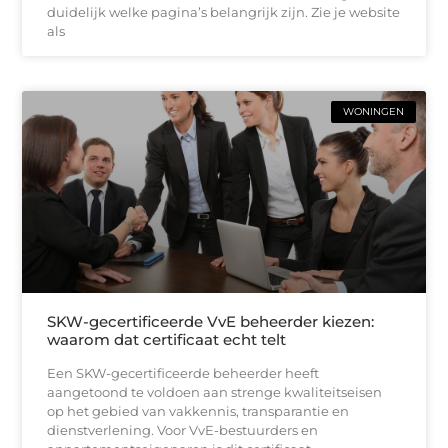
duidelijk welke pagina’s belangrijk zijn. Zie je website
als
WONINGEN
SKW-gecertificeerde VvE beheerder kiezen:
waarom dat certificaat echt telt
Een SKW-gecertificeerde beheerder heeft
aangetoond te voldoen aan strenge kwaliteitseisen
op het gebied van vakkennis, transparantie en
dienstverlening. Voor VvE-bestuurders en