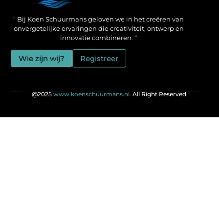
Een Linkbuilding Platform: jouw geheime wapen voor betere SEO-resultaten
Zo verdien jij geld met je website: praktische strategieën voor online succes
” Bij Koen Schuurmans geloven we in het creëren van
onvergetelijke ervaringen die creativiteit, ontwerp en
innovatie combineren. “
Wie zijn wij?
Registreer
@2025
www.koenschuurmans.nl.
All Right Reserved.