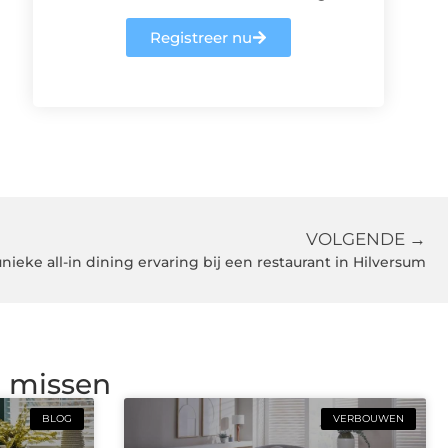
Registreer nu
VOLGENDE →
nieke all-in dining ervaring bij een restaurant in Hilversum
g missen
BLOG
VERBOUWEN