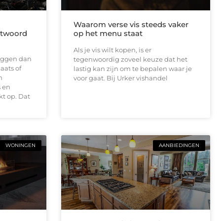
Waarom verse vis steeds vaker
antwoord
op het menu staat
Als je vis wilt kopen, is er
 liggen dan
tegenwoordig zoveel keuze dat het
aats of
lastig kan zijn om te bepalen waar je
n
voor gaat. Bij Urker vishandel
 en
t op. Dat
WONINGEN
AANBIEDINGEN