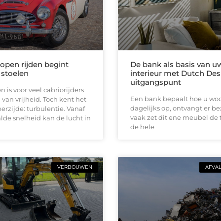
 open rijden begint
De bank als basis van u
 stoelen
interieur met Dutch Des
uitgangspunt
n is voor veel cabriorijders
Een bank bepaalt hoe u woon
 van vrijheid. Toch kent het
dagelijks op, ontvangt er b
erzijde: turbulentie. Vanaf
vaak zet dit ene meubel de 
de snelheid kan de lucht in
de hele
VERBOUWEN
AFVA