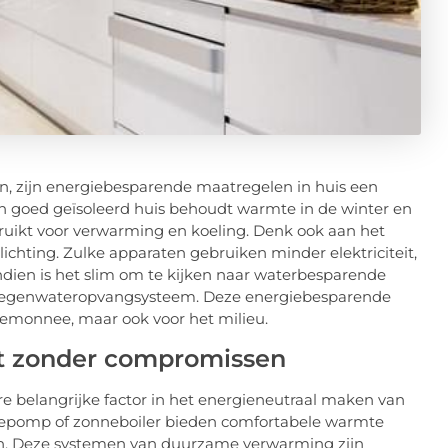
n, zijn energiebesparende maatregelen in huis een
een goed geïsoleerd huis behoudt warmte in de winter en
ruikt voor verwarming en koeling. Denk ook aan het
ichting. Zulke apparaten gebruiken minder elektriciteit,
ndien is het slim om te kijken naar waterbesparende
n regenwateropvangsysteem. Deze energiebesparende
rtemonnee, maar ook voor het milieu.
t zonder compromissen
e belangrijke factor in het energieneutraal maken van
epomp of zonneboiler bieden comfortabele warmte
fen. Deze systemen van duurzame verwarming zijn