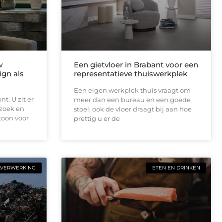
w
Een gietvloer in Brabant voor een
ign als
representatieve thuiswerkplek
Een eigen werkplek thuis vraagt om
t. U zit er
meer dan een bureau en een goede
ezoek en
stoel; ook de vloer draagt bij aan hoe
toon voor
prettig u er de
LVERWERKING
ETEN EN DRINKEN