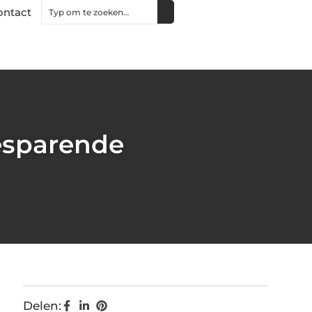
ontact
esparende
Delen: