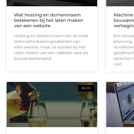
Wat hosting en domeinnaam
Machine 
betekenen bij het laten maken
bouwproj
van een website
vertragi
Hosting en domeinnaam zijn de twee
Een bouwpr
technische basisingrediënten van
planning,
elke website, maar ze worden bij het
duidelijk
laten maken van een website vaak als
graafmach
bijzaak behandeld.
verreiker n
niet
BLOG