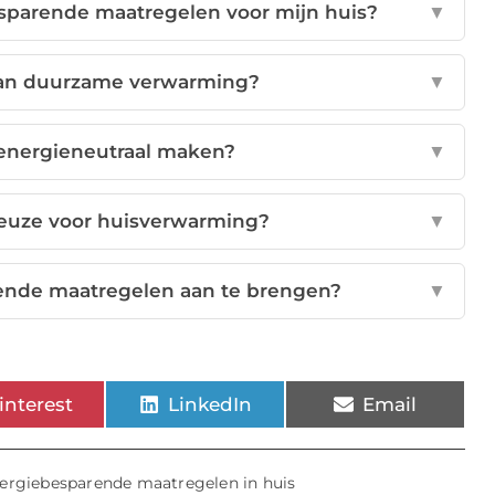
esparende maatregelen voor mijn huis?
▼
 van duurzame verwarming?
▼
 energieneutraal maken?
▼
keuze voor huisverwarming?
▼
ende maatregelen aan te brengen?
▼
interest
LinkedIn
Email
ergiebesparende maatregelen in huis