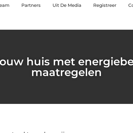
team
Partners
Uit De Media
Registreer
C
 jouw huis met energieb
maatregelen