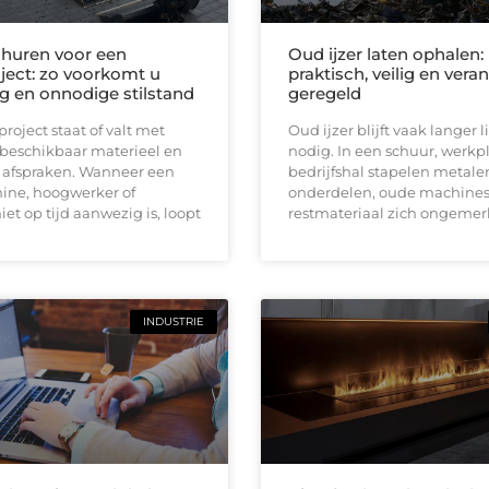
huren voor een
Oud ijzer laten ophalen:
ect: zo voorkomt u
praktisch, veilig en ver
ng en onnodige stilstand
geregeld
oject staat of valt met
Oud ijzer blijft vaak langer
 beschikbaar materieel en
nodig. In een schuur, werkpl
e afspraken. Wanneer een
bedrijfshal stapelen metale
ine, hoogwerker of
onderdelen, oude machines
iet op tijd aanwezig is, loopt
restmateriaal zich ongemerk
INDUSTRIE