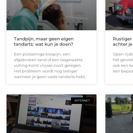
Tandpijn, maar geen eigen
Rustiger
tandarts: wat kun je doen?
achter je
Een plotselinge kiespijn, een
Open rijde
afgebroken tand of een losgeraakte
hét gevoel
vulling komt vrijwel nooit gelegen.
ook een ke
Het probleem wordt nog lastiger
een bepaal
wanneer je geen vaste tandarts hebt,
INTERNET