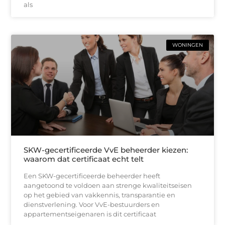
als
WONINGEN
SKW-gecertificeerde VvE beheerder kiezen:
waarom dat certificaat echt telt
Een SKW-gecertificeerde beheerder heeft
aangetoond te voldoen aan strenge kwaliteitseisen
op het gebied van vakkennis, transparantie en
dienstverlening. Voor VvE-bestuurders en
appartementseigenaren is dit certificaat