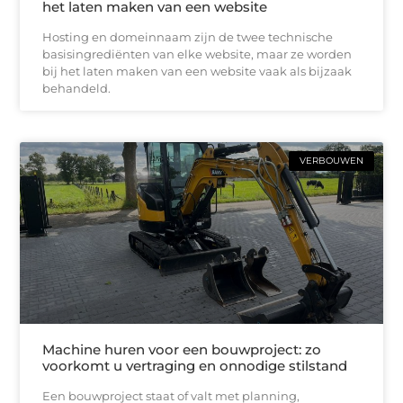
het laten maken van een website
Hosting en domeinnaam zijn de twee technische
basisingrediënten van elke website, maar ze worden
bij het laten maken van een website vaak als bijzaak
behandeld.
VERBOUWEN
Machine huren voor een bouwproject: zo
voorkomt u vertraging en onnodige stilstand
Een bouwproject staat of valt met planning,