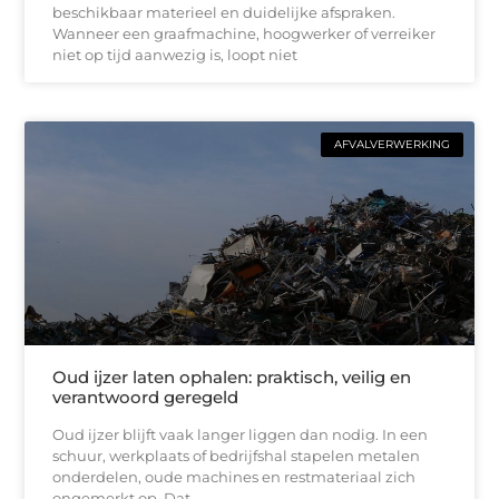
beschikbaar materieel en duidelijke afspraken.
Wanneer een graafmachine, hoogwerker of verreiker
niet op tijd aanwezig is, loopt niet
AFVALVERWERKING
Oud ijzer laten ophalen: praktisch, veilig en
verantwoord geregeld
Oud ijzer blijft vaak langer liggen dan nodig. In een
schuur, werkplaats of bedrijfshal stapelen metalen
onderdelen, oude machines en restmateriaal zich
ongemerkt op. Dat