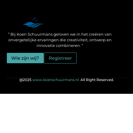
Een Linkbuilding Platform: jouw geheime wapen voor betere SEO-resultaten
Zo verdien jij geld met je website: praktische strategieën voor online succes
” Bij Koen Schuurmans geloven we in het creëren van
onvergetelijke ervaringen die creativiteit, ontwerp en
innovatie combineren. “
Wie zijn wij?
Registreer
@2025
www.koenschuurmans.nl.
All Right Reserved.