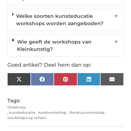
Welke soorten kunsteducatie
▼
workshops worden aangeboden?
Wie geeft de workshops van
▼
Kleinkunstig?
Goed artikel? Deel hem dan op:
X
Facebook
Pinterest
LinkedIn
Email
(Twitter)
Tags:
Onderwijs
,
kunsteducatie
,
kunstworkshop
,
literatuurworkshop
,
workshops op school