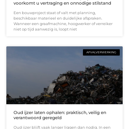
voorkomt u vertraging en onnodige stilstand
Een bouwproject staat of valt met planning,
beschikbaar materieel en duidelijke afspraken.
Wanneer een graafmachine, hoogwerker of verreiker
niet op tijd aanwezig is, loopt niet
AFVALVERWERKING
Oud ijzer laten ophalen: praktisch, veilig en
verantwoord geregeld
Oud ijzer blijft vaak langer liggen dan nodig. In een