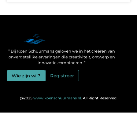
Een Linkbuilding Platform: jouw geheime wapen voor betere SEO-resultaten
Zo verdien jij geld met je website: praktische strategieën voor online succes
” Bij Koen Schuurmans geloven we in het creëren van
onvergetelijke ervaringen die creativiteit, ontwerp en
innovatie combineren. “
Wie zijn wij?
Registreer
@2025
www.koenschuurmans.nl.
All Right Reserved.