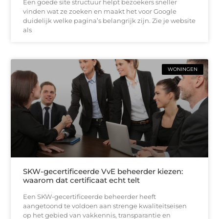
Een goede site structuur helpt bezoekers sneller
vinden wat ze zoeken en maakt het voor Google
duidelijk welke pagina’s belangrijk zijn. Zie je website
als
WONINGEN
SKW-gecertificeerde VvE beheerder kiezen:
waarom dat certificaat echt telt
Een SKW-gecertificeerde beheerder heeft
aangetoond te voldoen aan strenge kwaliteitseisen
op het gebied van vakkennis, transparantie en