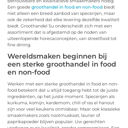
betrouwbare en kwalitatieve smaakmakers nodig.
Een goede
groothandel in food en non-food
biedt
niet alleen een breed aanbod van specerijen, maar
ook de zekerheid dat elke levering dezelfde kwaliteit
biedt. Groothandel Su onderscheidt zich met een
assortiment dat is afgestemd op de noden van
uiteenlopende horecaconcepten, van streetfood tot
fine dining.
Wereldsmaken beginnen bij
een sterke groothandel in food
en non-food
Werken met een sterke groothandel in food en non-
food betekent dat u altijd toegang hebt tot de juiste
ingrediënten, op het juiste moment. Specerijen als
kurkuma, komijn, kardemom, chili of ras el hanout
zijn voor veel keukens onmisbaar. Maar ook klassieke
smaakmakers zoals nootmuskaat, laurier of
paprikapoeder blijven populair. Uw gerechten
verdienen pure kwaliteit, zonder compromissen. Een