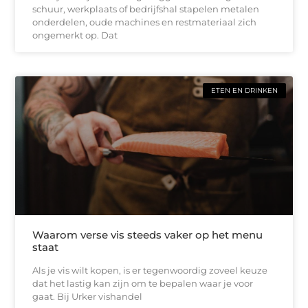
schuur, werkplaats of bedrijfshal stapelen metalen
onderdelen, oude machines en restmateriaal zich
ongemerkt op. Dat
ETEN EN DRINKEN
Waarom verse vis steeds vaker op het menu
staat
Als je vis wilt kopen, is er tegenwoordig zoveel keuze
dat het lastig kan zijn om te bepalen waar je voor
gaat. Bij Urker vishandel