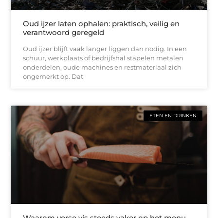
Oud ijzer laten ophalen: praktisch, veilig en
verantwoord geregeld
Oud ijzer blijft vaak langer liggen dan nodig. In een
schuur, werkplaats of bedrijfshal stapelen metalen
onderdelen, oude machines en restmateriaal zich
ongemerkt op. Dat
ETEN EN DRINKEN
Waarom verse vis steeds vaker op het menu