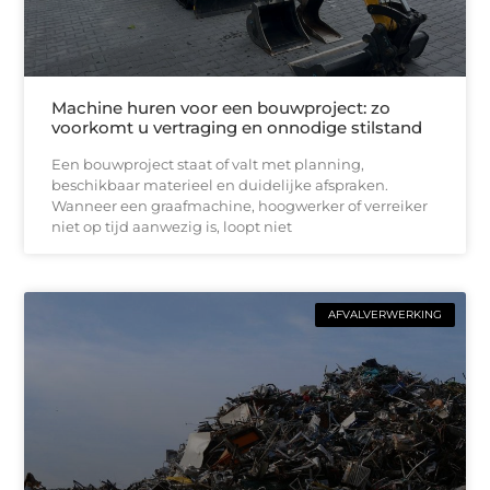
Machine huren voor een bouwproject: zo
voorkomt u vertraging en onnodige stilstand
Een bouwproject staat of valt met planning,
beschikbaar materieel en duidelijke afspraken.
Wanneer een graafmachine, hoogwerker of verreiker
niet op tijd aanwezig is, loopt niet
AFVALVERWERKING