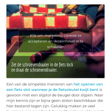
Klik om marketing cookies te
accepteren en deze inhoud in te
schakelen
Een van de simpelste manieren van
het openen van
een fiets slot wanneer je de fietssleutel kwijt bent
is
gewoon met een slijptol de beugel door slijpen. Naar
mijn kennis zijn er bijna geen sloten beschikbaar die
hier bestand tegen zijn. Gelukkig maken ze veel