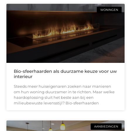
WONINGEN
Bio-sfeerhaarden als duurzame keuze voor uw
interieur
Steeds meer huiseigenaren zoeken naar manieren
om hun woning duurzamer in te richten. Maar welke
haardoplossing sluit het beste aan bij een
milieubewuste levensstijl? Bio-sfeerhaarden
AANBIEDINGEN