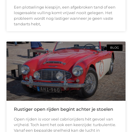
Een plotselinge kiespijn, een afgebroken tand of een
losgeraakte vulling komt vrijwel nooit gelegen. Het
probleem wordt nog lastiger wanneer je geen vaste
tandarts hebt,
BLOG
Rustiger open rijden begint achter je stoelen
Open rijden is voor veel cabriorijders hét gevoel van
vrijheid. Toch kent het ook een keerzijde: turbulentie.
Vanaf een bepaalde snelheid kan de lucht in