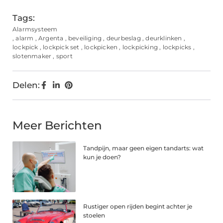
Tags:
Alarmsysteem
,
alarm
,
Argenta
,
beveiliging
,
deurbeslag
,
deurklinken
,
lockpick
,
lockpick set
,
lockpicken
,
lockpicking
,
lockpicks
,
slotenmaker
,
sport
Delen:
Meer Berichten
Tandpijn, maar geen eigen tandarts: wat
kun je doen?
Rustiger open rijden begint achter je
stoelen