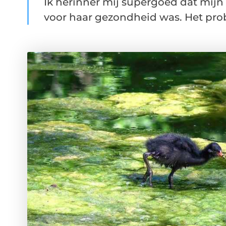
Ik herinner mij supergoed dat mijn
voor haar gezondheid was. Het prob