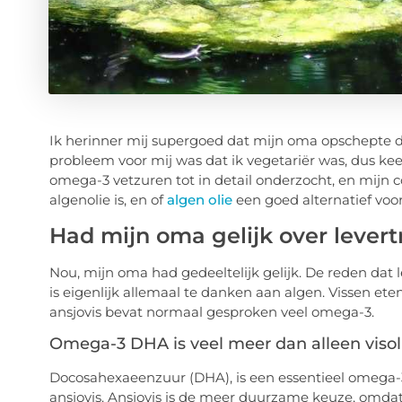
Ik herinner mij supergoed dat mijn oma opschepte da
probleem voor mij was dat ik vegetariër was, dus keek
omega-3 vetzuren tot in detail onderzocht, en mijn con
algenolie is, en of
algen olie
een goed alternatief voo
Had mijn oma gelijk over levert
Nou, mijn oma had gedeeltelijk gelijk. De reden dat 
is eigenlijk allemaal te danken aan algen. Vissen ete
ansjovis bevat normaal gesproken veel omega-3.
Omega-3 DHA is veel meer dan alleen visol
Docosahexaeenzuur (DHA), is een essentieel omega-3 
ansjovis. Ansjovis is de meer duurzame keuze, omda