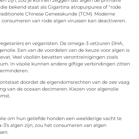
n zijn, zou je kunnen zeggen dat algen de primaire
die bekend staat als Gigartina atropurpurea of “rode
e Traditionele Chinese Geneeskunde (TCM). Moderne
 consumeren van rode algen virussen kan deactiveren.
r vegetariërs en veganisten. De omega-3 vetzuren DHA,
nolie. Een van de voordelen van de keuze voor algen is
evat. Veel visoliën bevatten verontreinigingen zoals
. In visolie kunnen andere giftige verbindingen zitten
erminderen.
ng ontstaat doordat de eigendomsrechten van de zee vaag
lking van de oceaan decimeren. Kiezen voor algenolie
omst.
olie om hun geliefde honden een weelderige vacht te
3’s algen zijn, zou het consumeren van algen
sen.