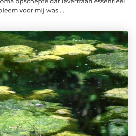
 oma opschepte dat levertraan essentieel
leem voor mij was ...