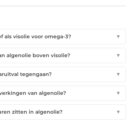
ef als visolie voor omega-3?
▼
an algenolie boven visolie?
▼
aruitval tegengaan?
▼
jwerkingen van algenolie?
▼
en zitten in algenolie?
▼