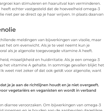
rgroei kan stimuleren en haaruitval kan verminderen.
e heeft echter vastgesteld dat de hoeveelheid omega-3
lie niet per se direct op je haar wrijven. In plaats daarvan
nolie
rschillende meldingen van bijwerkingen van visolie, maar
 gaat het om evenwicht. Als je te veel neemt kun je
ooral als je algenolie toegevoegde vitamine A heeft.
eid, misselijkheid en huidirritatie. Als je een omega-3
p het vitamine A gehalte. In sommige gevallen blijkt het
. Ik weet niet zeker of dat ook geldt voor algenolie, want
t je je aan de richtlijnen houdt en je niet overgeeft.
voor vegetariërs en veganisten en wordt in verband
n diarree veroorzaken. Om bijwerkingen van omega-3
ijd innemen en je houden aan de aanbevolen dagelijkse