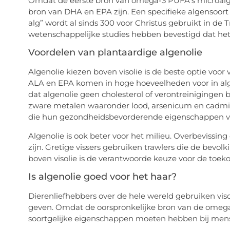
Omdat de eerste bron van omega-3 PUFA’s microalge
bron van DHA en EPA zijn. Een specifieke algensoort 
alg” wordt al sinds 300 voor Christus gebruikt in d
wetenschappelijke studies hebben bevestigd dat het
Voordelen van plantaardige algenolie
Algenolie kiezen boven visolie is de beste optie voo
ALA en EPA komen in hoge hoeveelheden voor in alge
dat algenolie geen cholesterol of verontreinigingen b
zware metalen waaronder lood, arsenicum en cadmium
die hun gezondheidsbevorderende eigenschappen v
Algenolie is ook beter voor het milieu. Overbevissi
zijn. Gretige vissers gebruiken trawlers die de bevo
boven visolie is de verantwoorde keuze voor de toek
Is algenolie goed voor het haar?
Dierenliefhebbers over de hele wereld gebruiken vis
geven. Omdat de oorspronkelijke bron van de omega-
soortgelijke eigenschappen moeten hebben bij men