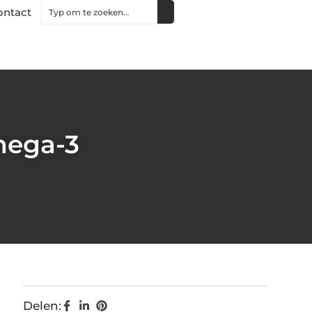
ontact
mega-3
Delen: