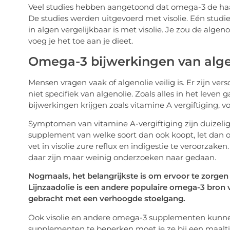
Veel studies hebben aangetoond dat omega-3 de haa
De studies werden uitgevoerd met visolie. Eén studi
in algen vergelijkbaar is met visolie. Je zou de algeno
voeg je het toe aan je dieet.
Omega-3 bijwerkingen van alge
Mensen vragen vaak of algenolie veilig is. Er zijn ve
niet specifiek van algenolie. Zoals alles in het leven
bijwerkingen krijgen zoals vitamine A vergiftiging, v
Symptomen van vitamine A-vergiftiging zijn duizeligh
supplement van welke soort dan ook koopt, let dan o
vet in visolie zure reflux en indigestie te veroorzaken
daar zijn maar weinig onderzoeken naar gedaan.
Nogmaals, het belangrijkste is om ervoor te zorgen da
Lijnzaadolie is een andere populaire omega-3 bron 
gebracht met een verhoogde stoelgang.
Ook visolie en andere omega-3 supplementen kunne
supplementen te beperken moet je ze bij een maalt