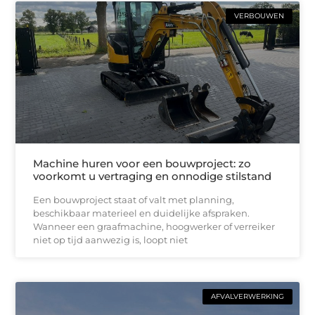
VERBOUWEN
Machine huren voor een bouwproject: zo
voorkomt u vertraging en onnodige stilstand
Een bouwproject staat of valt met planning,
beschikbaar materieel en duidelijke afspraken.
Wanneer een graafmachine, hoogwerker of verreiker
niet op tijd aanwezig is, loopt niet
AFVALVERWERKING