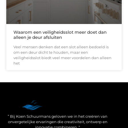
Waarom een veiligheidsslot meer doet dan
alleen je deur afsluiten
Veel mensen denken dat een slot alleen bedoeld is
om een deur dicht te houden, maar een
veiligheidsslot biedt veel meer voordelen dan alleen
het
Een Linkbuilding Platform: jouw geheime wapen voor betere SEO-resultaten
Zo verdien jij geld met je website: praktische strategieën voor online succes
” Bij Koen Schuurmans geloven we in het creëren van
onvergetelijke ervaringen die creativiteit, ontwerp en
innovatie combineren. “