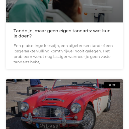
Tandpijn, maar geen eigen tandarts: wat kun
je doen?
Een plotselinge kiespijn, een afgebroken tand of een
losgeraakte vulling komt vrijwel nooit gelegen. Het
probleem wordt nog lastiger wanneer je geen vaste
tandarts hebt,
BLOG