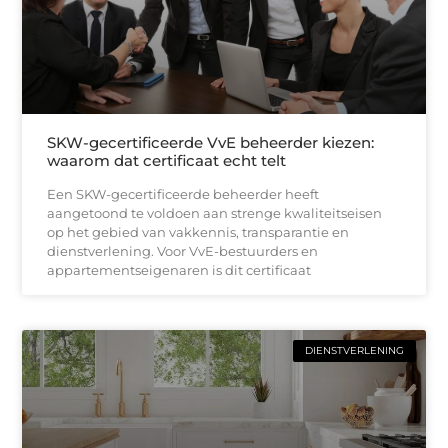
SKW-gecertificeerde VvE beheerder kiezen:
waarom dat certificaat echt telt
Een SKW-gecertificeerde beheerder heeft
aangetoond te voldoen aan strenge kwaliteitseisen
op het gebied van vakkennis, transparantie en
dienstverlening. Voor VvE-bestuurders en
appartementseigenaren is dit certificaat
DIENSTVERLENING