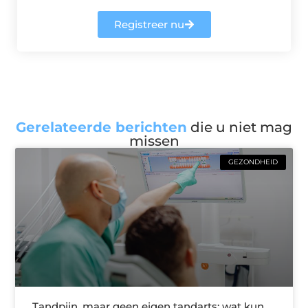
Registreer nu
Gerelateerde berichten
die u niet mag
missen
GEZONDHEID
Tandpijn, maar geen eigen tandarts: wat kun