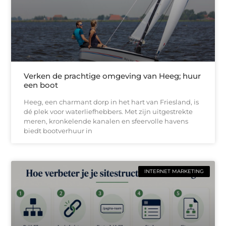
Verken de prachtige omgeving van Heeg; huur
een boot
Heeg, een charmant dorp in het hart van Friesland, is
dé plek voor waterliefhebbers. Met zijn uitgestrekte
meren, kronkelende kanalen en sfeervolle havens
biedt bootverhuur in
INTERNET MARKETING