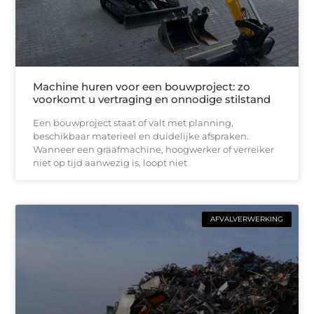
Machine huren voor een bouwproject: zo
voorkomt u vertraging en onnodige stilstand
Een bouwproject staat of valt met planning,
beschikbaar materieel en duidelijke afspraken.
Wanneer een graafmachine, hoogwerker of verreiker
niet op tijd aanwezig is, loopt niet
AFVALVERWERKING