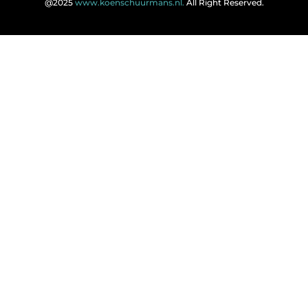
@2025
www.koenschuurmans.nl.
All Right Reserved.