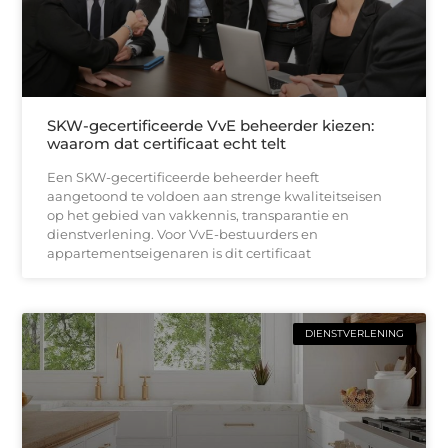
SKW-gecertificeerde VvE beheerder kiezen:
waarom dat certificaat echt telt
Een SKW-gecertificeerde beheerder heeft
aangetoond te voldoen aan strenge kwaliteitseisen
op het gebied van vakkennis, transparantie en
dienstverlening. Voor VvE-bestuurders en
appartementseigenaren is dit certificaat
DIENSTVERLENING