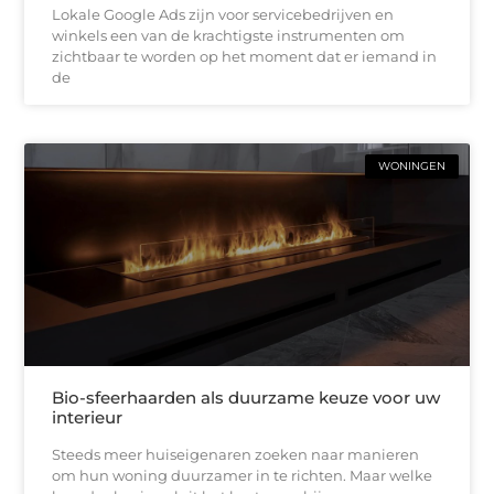
Lokale Google Ads zijn voor servicebedrijven en
winkels een van de krachtigste instrumenten om
zichtbaar te worden op het moment dat er iemand in
de
WONINGEN
Bio-sfeerhaarden als duurzame keuze voor uw
interieur
Steeds meer huiseigenaren zoeken naar manieren
om hun woning duurzamer in te richten. Maar welke