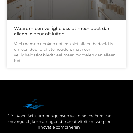
Waarom een veiligheidsslot meer doet dan
alleen je deur afsluiten
Veel mensen denken dat een slot alleen bedoeld is
om een deur dicht te houden, maar een
veiligheidsslot biedt veel meer voordelen dan alleen
het
Een Linkbuilding Platform: jouw geheime wapen voor betere SEO-resultaten
Zo verdien jij geld met je website: praktische strategieën voor online succes
” Bij Koen Schuurmans geloven we in het creëren van
onvergetelijke ervaringen die creativiteit, ontwerp en
innovatie combineren. “