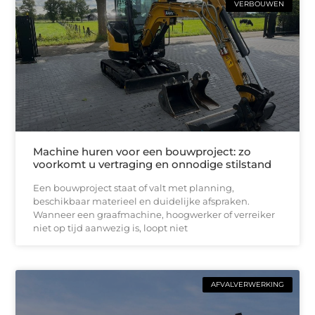
VERBOUWEN
Machine huren voor een bouwproject: zo
voorkomt u vertraging en onnodige stilstand
Een bouwproject staat of valt met planning,
beschikbaar materieel en duidelijke afspraken.
Wanneer een graafmachine, hoogwerker of verreiker
niet op tijd aanwezig is, loopt niet
AFVALVERWERKING