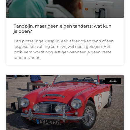
Tandpijn, maar geen eigen tandarts: wat kun
je doen?
Een plotselinge kiespijn, een afgebroken tand of een
losgeraakte vulling komt vrijwel nooit gelegen. Het
probleem wordt nog lastiger wanneer je geen vaste
tandarts hebt,
BLOG