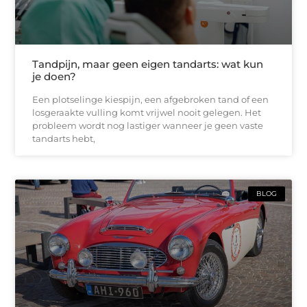
Tandpijn, maar geen eigen tandarts: wat kun
je doen?
Een plotselinge kiespijn, een afgebroken tand of een
losgeraakte vulling komt vrijwel nooit gelegen. Het
probleem wordt nog lastiger wanneer je geen vaste
tandarts hebt,
BLOG