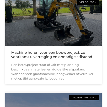
VERBOUWEN
Machine huren voor een bouwproject: zo
voorkomt u vertraging en onnodige stilstand
Een bouwproject staat of valt met planning,
beschikbaar materieel en duidelijke afspraken.
Wanneer een graafmachine, hoogwerker of verreiker
niet op tijd aanwezig is, loopt niet
AFVALVERWERKING