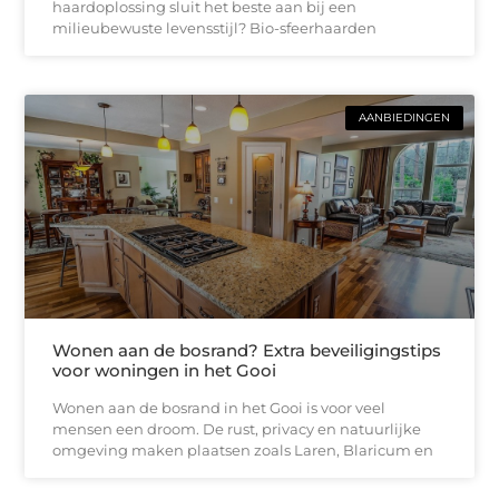
haardoplossing sluit het beste aan bij een
milieubewuste levensstijl? Bio-sfeerhaarden
AANBIEDINGEN
Wonen aan de bosrand? Extra beveiligingstips
voor woningen in het Gooi
Wonen aan de bosrand in het Gooi is voor veel
mensen een droom. De rust, privacy en natuurlijke
omgeving maken plaatsen zoals Laren, Blaricum en