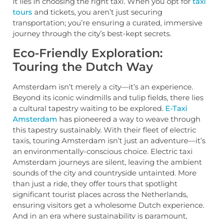
it lies in choosing the right taxi. When you opt for
taxi
tours
and tickets, you aren’t just securing
transportation; you’re ensuring a curated, immersive
journey through the city’s best-kept secrets.
Eco-Friendly Exploration:
Touring the Dutch Way
Amsterdam isn’t merely a city—it’s an experience.
Beyond its iconic windmills and tulip fields, there lies
a cultural tapestry waiting to be explored.
E-Taxi
Amsterdam
has pioneered a way to weave through
this tapestry sustainably. With their fleet of electric
taxis, touring Amsterdam isn’t just an adventure—it’s
an environmentally-conscious choice. Electric taxi
Amsterdam journeys are silent, leaving the ambient
sounds of the city and countryside untainted. More
than just a ride, they offer tours that spotlight
significant tourist places across the Netherlands,
ensuring visitors get a wholesome Dutch experience.
And in an era where sustainability is paramount,