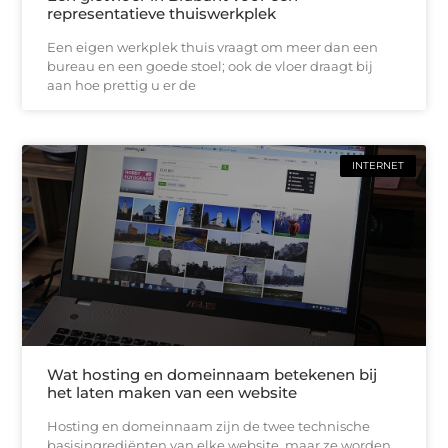
representatieve thuiswerkplek
Een eigen werkplek thuis vraagt om meer dan een
bureau en een goede stoel; ook de vloer draagt bij
aan hoe prettig u er de
INTERNET
Wat hosting en domeinnaam betekenen bij
het laten maken van een website
Hosting en domeinnaam zijn de twee technische
basisingrediënten van elke website, maar ze worden