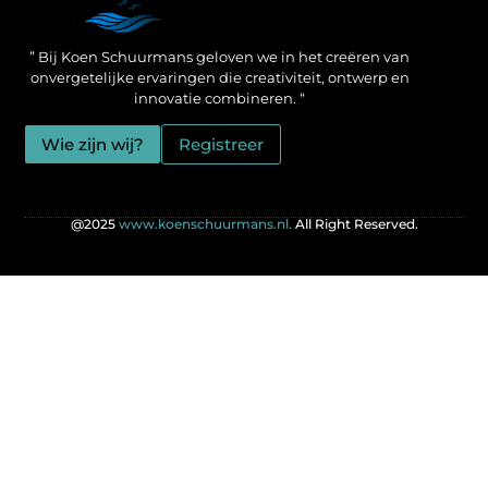
Een Linkbuilding Platform: jouw geheime wapen voor betere SEO-resultaten
Zo verdien jij geld met je website: praktische strategieën voor online succes
” Bij Koen Schuurmans geloven we in het creëren van
onvergetelijke ervaringen die creativiteit, ontwerp en
innovatie combineren. “
Wie zijn wij?
Registreer
@2025
www.koenschuurmans.nl.
All Right Reserved.