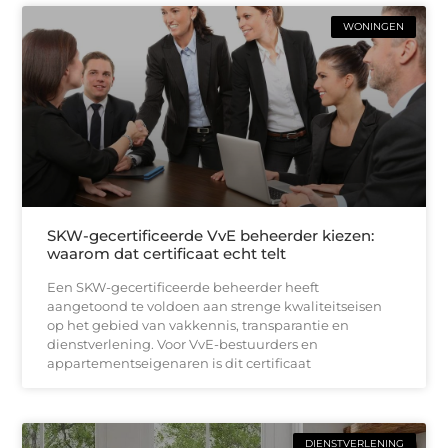
WONINGEN
SKW-gecertificeerde VvE beheerder kiezen:
waarom dat certificaat echt telt
Een SKW-gecertificeerde beheerder heeft
aangetoond te voldoen aan strenge kwaliteitseisen
op het gebied van vakkennis, transparantie en
dienstverlening. Voor VvE-bestuurders en
appartementseigenaren is dit certificaat
DIENSTVERLENING