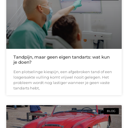
Tandpijn, maar geen eigen tandarts: wat kun
je doen?
Een plotselinge kiespijn, een afgebroken tand of een
losgeraakte vulling komt vrijwel nooit gelegen. Het
probleem wordt nog lastiger wanneer je geen vaste
tandarts hebt,
BLOG