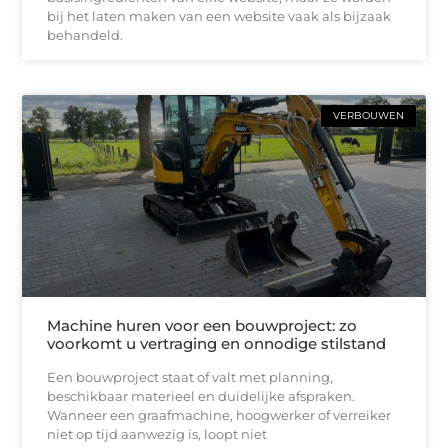
bij het laten maken van een website vaak als bijzaak
behandeld.
VERBOUWEN
Machine huren voor een bouwproject: zo
voorkomt u vertraging en onnodige stilstand
Een bouwproject staat of valt met planning,
beschikbaar materieel en duidelijke afspraken.
Wanneer een graafmachine, hoogwerker of verreiker
niet op tijd aanwezig is, loopt niet