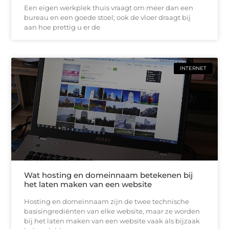
Een eigen werkplek thuis vraagt om meer dan een
bureau en een goede stoel; ook de vloer draagt bij
aan hoe prettig u er de
INTERNET
Wat hosting en domeinnaam betekenen bij
het laten maken van een website
Hosting en domeinnaam zijn de twee technische
basisingrediënten van elke website, maar ze worden
bij het laten maken van een website vaak als bijzaak