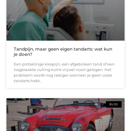
Tandpijn, maar geen eigen tandarts: wat kun
je doen?
Een plotselinge kiespijn, een afgebroken tand of een
losgeraakte vulling komt vrijwel nooit gelegen. Het
probleem wordt nog lastiger wanneer je geen vaste
tandarts hebt,
BLOG