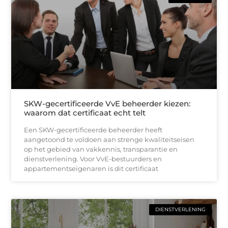
SKW-gecertificeerde VvE beheerder kiezen:
waarom dat certificaat echt telt
Een SKW-gecertificeerde beheerder heeft
aangetoond te voldoen aan strenge kwaliteitseisen
op het gebied van vakkennis, transparantie en
dienstverlening. Voor VvE-bestuurders en
appartementseigenaren is dit certificaat
DIENSTVERLENING