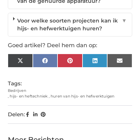
van de gehuurde apparatuur?
Voor welke soorten projecten kan ik
▼
hijs- en hefwerktuigen huren?
Goed artikel? Deel hem dan op:
X
Facebook
Pinterest
LinkedIn
Email
(Twitter)
Tags:
Bedrijven
,
hijs- en heftechniek
,
huren van hijs- en hefwerktuigen
Delen:
Meer Berichten