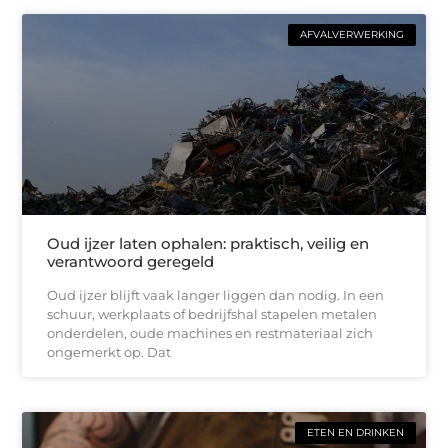
AFVALVERWERKING
Oud ijzer laten ophalen: praktisch, veilig en
verantwoord geregeld
Oud ijzer blijft vaak langer liggen dan nodig. In een
schuur, werkplaats of bedrijfshal stapelen metalen
onderdelen, oude machines en restmateriaal zich
ongemerkt op. Dat
ETEN EN DRINKEN