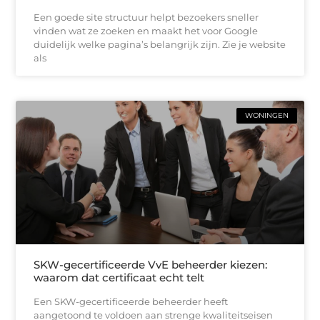
Een goede site structuur helpt bezoekers sneller
vinden wat ze zoeken en maakt het voor Google
duidelijk welke pagina’s belangrijk zijn. Zie je website
als
WONINGEN
SKW-gecertificeerde VvE beheerder kiezen:
waarom dat certificaat echt telt
Een SKW-gecertificeerde beheerder heeft
aangetoond te voldoen aan strenge kwaliteitseisen