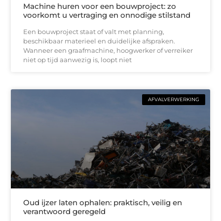
Machine huren voor een bouwproject: zo
voorkomt u vertraging en onnodige stilstand
Een bouwproject staat of valt met planning,
beschikbaar materieel en duidelijke afspraken.
Wanneer een graafmachine, hoogwerker of verreiker
niet op tijd aanwezig is, loopt niet
AFVALVERWERKING
Oud ijzer laten ophalen: praktisch, veilig en
verantwoord geregeld