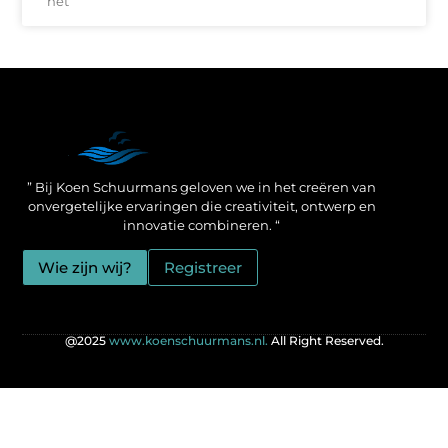
het
Een Linkbuilding Platform: jouw geheime wapen voor betere SEO-resultaten
Zo verdien jij geld met je website: praktische strategieën voor online succes
” Bij Koen Schuurmans geloven we in het creëren van
onvergetelijke ervaringen die creativiteit, ontwerp en
innovatie combineren. “
Wie zijn wij?
Registreer
@2025
www.koenschuurmans.nl.
All Right Reserved.