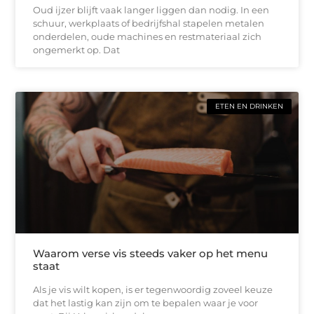
Oud ijzer blijft vaak langer liggen dan nodig. In een
schuur, werkplaats of bedrijfshal stapelen metalen
onderdelen, oude machines en restmateriaal zich
ongemerkt op. Dat
ETEN EN DRINKEN
Waarom verse vis steeds vaker op het menu
staat
Als je vis wilt kopen, is er tegenwoordig zoveel keuze
dat het lastig kan zijn om te bepalen waar je voor