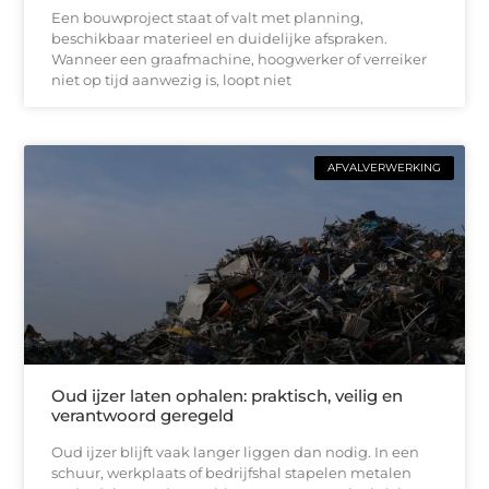
Een bouwproject staat of valt met planning,
beschikbaar materieel en duidelijke afspraken.
Wanneer een graafmachine, hoogwerker of verreiker
niet op tijd aanwezig is, loopt niet
AFVALVERWERKING
Oud ijzer laten ophalen: praktisch, veilig en
verantwoord geregeld
Oud ijzer blijft vaak langer liggen dan nodig. In een
schuur, werkplaats of bedrijfshal stapelen metalen