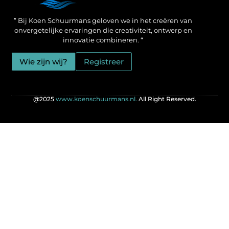
Een Linkbuilding Platform: jouw geheime wapen voor betere SEO-resultaten
Zo verdien jij geld met je website: praktische strategieën voor online succes
” Bij Koen Schuurmans geloven we in het creëren van
onvergetelijke ervaringen die creativiteit, ontwerp en
innovatie combineren. “
Wie zijn wij?
Registreer
@2025
www.koenschuurmans.nl.
All Right Reserved.