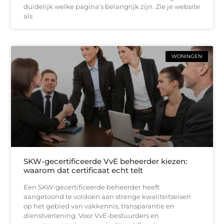
duidelijk welke pagina’s belangrijk zijn. Zie je website
als
WONINGEN
SKW-gecertificeerde VvE beheerder kiezen:
waarom dat certificaat echt telt
Een SKW-gecertificeerde beheerder heeft
aangetoond te voldoen aan strenge kwaliteitseisen
op het gebied van vakkennis, transparantie en
dienstverlening. Voor VvE-bestuurders en