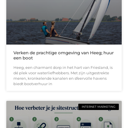
Verken de prachtige omgeving van Heeg; huur
een boot
Heeg, een charmant dorp in het hart van Friesland, is
dé plek voor waterliefhebbers. Met zijn uitgestrekte
meren, kronkelende kanalen en sfeervolle havens
biedt bootverhuur in
INTERNET MARKETING