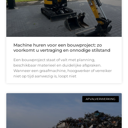
Machine huren voor een bouwproject: zo
voorkomt u vertraging en onnodige stilstand
Een bouwproject staat of valt met planning,
beschikbaar materieel en duidelijke afspraken.
Wanneer een graafmachine, hoogwerker of verreiker
niet op tijd aanwezig is, loopt niet
AFVALVERWERKING