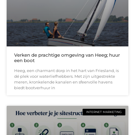
Verken de prachtige omgeving van Heeg; huur
een boot
Heeg, een charmant dorp in het hart van Friesland, is
dé plek voor waterliefhebbers. Met zijn uitgestrekte
meren, kronkelende kanalen en sfeervolle havens
biedt bootverhuur in
INTERNET MARKETING