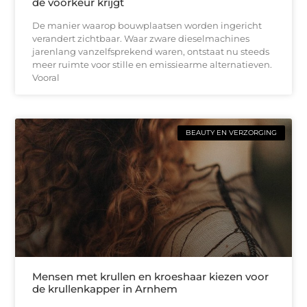
de voorkeur krijgt
De manier waarop bouwplaatsen worden ingericht
verandert zichtbaar. Waar zware dieselmachines
jarenlang vanzelfsprekend waren, ontstaat nu steeds
meer ruimte voor stille en emissiearme alternatieven.
Vooral
BEAUTY EN VERZORGING
Mensen met krullen en kroeshaar kiezen voor
de krullenkapper in Arnhem