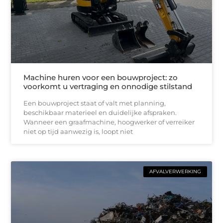
Machine huren voor een bouwproject: zo
voorkomt u vertraging en onnodige stilstand
Een bouwproject staat of valt met planning,
beschikbaar materieel en duidelijke afspraken.
Wanneer een graafmachine, hoogwerker of verreiker
niet op tijd aanwezig is, loopt niet
AFVALVERWERKING