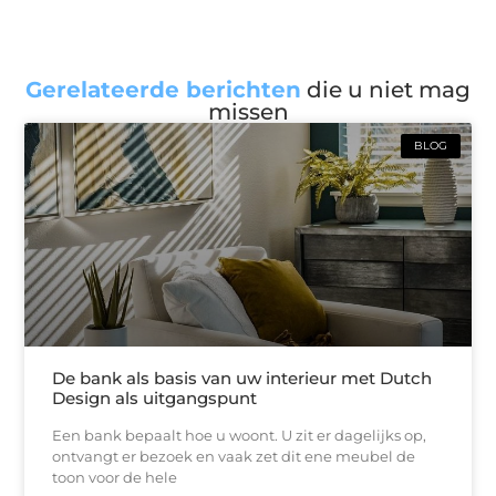
Gerelateerde berichten
die u niet mag
missen
BLOG
De bank als basis van uw interieur met Dutch
Design als uitgangspunt
Een bank bepaalt hoe u woont. U zit er dagelijks op,
ontvangt er bezoek en vaak zet dit ene meubel de
toon voor de hele