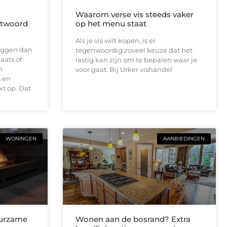
Waarom verse vis steeds vaker
antwoord
op het menu staat
Als je vis wilt kopen, is er
 liggen dan
tegenwoordig zoveel keuze dat het
aats of
lastig kan zijn om te bepalen waar je
n
voor gaat. Bij Urker vishandel
 en
t op. Dat
WONINGEN
AANBIEDINGEN
uurzame
Wonen aan de bosrand? Extra