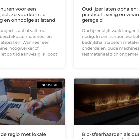
huren voor een
Oud ijzer laten ophalen:
ect: zo voorkomt u
praktisch, veilig en ver
ng en onnodige stilstand
geregeld
oject staat of valt met
Oud ijzer blijft vaak langer
 beschikbaar materieel en
nodig. In een schuur, werkpl
e afspraken. Wanneer een
bedrijfshal stapelen metale
ine, hoogwerker of
onderdelen, oude machines
iet op tijd aanwezig is, loopt
restmateriaal zich ongemerk
INDUSTRIE
 de regio met lokale
Bio-sfeerhaarden als d