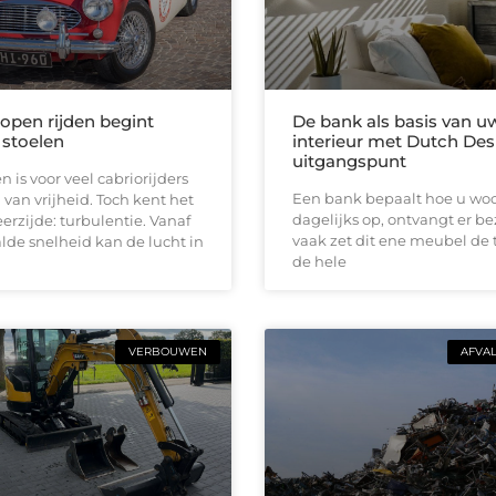
 open rijden begint
De bank als basis van u
 stoelen
interieur met Dutch Des
uitgangspunt
n is voor veel cabriorijders
Een bank bepaalt hoe u woon
 van vrijheid. Toch kent het
dagelijks op, ontvangt er b
erzijde: turbulentie. Vanaf
vaak zet dit ene meubel de 
de snelheid kan de lucht in
de hele
VERBOUWEN
AFVA