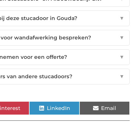
bij deze stucadoor in Gouda?
▼
n voor wandafwerking bespreken?
▼
pnemen voor een offerte?
▼
rs van andere stucadoors?
▼
interest
LinkedIn
Email