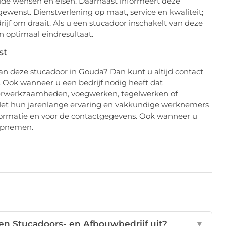
lde wensen en eisen. Daarnaast informeert deze
gewenst. Dienstverlening op maat, service en kwaliteit;
ijf om draait. Als u een stucadoor inschakelt van deze
n optimaal eindresultaat.
st
an deze stucadoor in Gouda? Dan kunt u altijd contact
Ook wanneer u een bedrijf nodig heeft dat
derwerkzaamheden, voegwerken, tegelwerken of
et hun jarenlange ervaring en vakkundige werknemers
nformatie en voor de contactgegevens. Ook wanneer u
 opnemen.
n Stucadoors- en Afbouwbedrijf uit?
▼