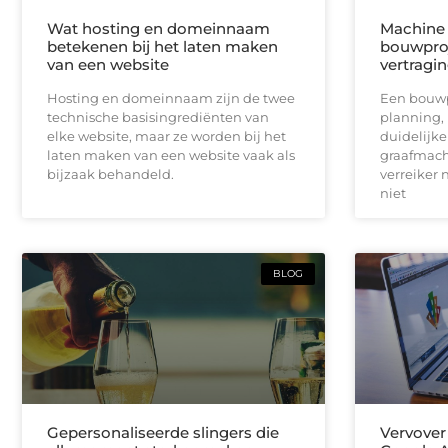
Wat hosting en domeinnaam
Machine 
betekenen bij het laten maken
bouwproj
van een website
vertragi
Hosting en domeinnaam zijn de twee
Een bouwpr
technische basisingrediënten van
planning,
elke website, maar ze worden bij het
duidelijk
laten maken van een website vaak als
graafmach
bijzaak behandeld.
verreiker n
niet
BLOG
Gepersonaliseerde slingers die
Vervover