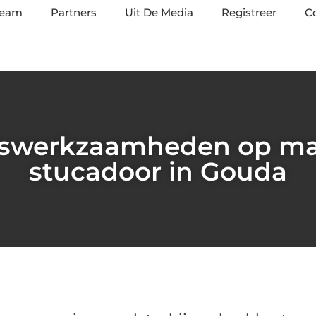
team
Partners
Uit De Media
Registreer
C
swerkzaamheden op maa
stucadoor in Gouda