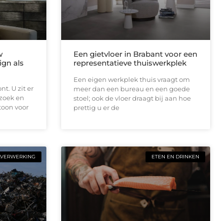
w
Een gietvloer in Brabant voor een
ign als
representatieve thuiswerkplek
Een eigen werkplek thuis vraagt om
t. U zit er
meer dan een bureau en een goede
ezoek en
stoel; ook de vloer draagt bij aan hoe
toon voor
prettig u er de
LVERWERKING
ETEN EN DRINKEN