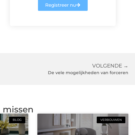
Registreer nu
VOLGENDE →
De vele mogelijkheden van forceren
g missen
BLOG
VERBOUWEN