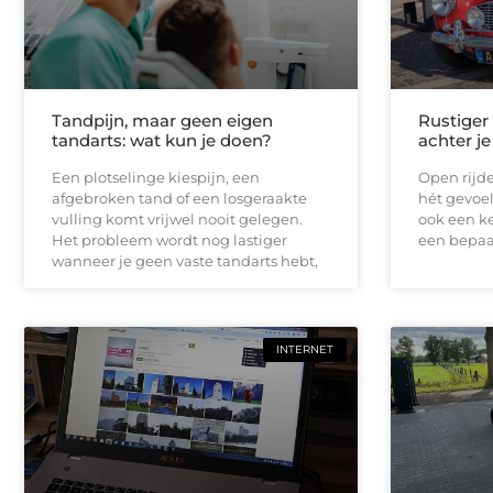
Tandpijn, maar geen eigen
Rustiger
tandarts: wat kun je doen?
achter je
Een plotselinge kiespijn, een
Open rijde
afgebroken tand of een losgeraakte
hét gevoel
vulling komt vrijwel nooit gelegen.
ook een ke
Het probleem wordt nog lastiger
een bepaal
wanneer je geen vaste tandarts hebt,
INTERNET