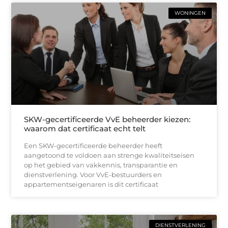
WONINGEN
SKW-gecertificeerde VvE beheerder kiezen:
waarom dat certificaat echt telt
Een SKW-gecertificeerde beheerder heeft
aangetoond te voldoen aan strenge kwaliteitseisen
op het gebied van vakkennis, transparantie en
dienstverlening. Voor VvE-bestuurders en
appartementseigenaren is dit certificaat
DIENSTVERLENING