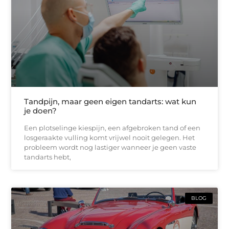
Tandpijn, maar geen eigen tandarts: wat kun
je doen?
Een plotselinge kiespijn, een afgebroken tand of een
losgeraakte vulling komt vrijwel nooit gelegen. Het
probleem wordt nog lastiger wanneer je geen vaste
tandarts hebt,
BLOG