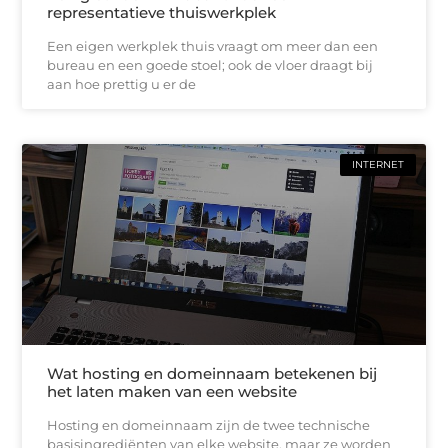
representatieve thuiswerkplek
Een eigen werkplek thuis vraagt om meer dan een
bureau en een goede stoel; ook de vloer draagt bij
aan hoe prettig u er de
INTERNET
Wat hosting en domeinnaam betekenen bij
het laten maken van een website
Hosting en domeinnaam zijn de twee technische
basisingrediënten van elke website, maar ze worden