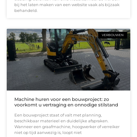
bij het laten maken van een website vaak als bijzaak
behandeld.
VERBOUWEN
Machine huren voor een bouwproject: zo
voorkomt u vertraging en onnodige stilstand
Een bouwproject staat of valt met planning,
beschikbaar materieel en duidelijke afspraken.
Wanneer een graafmachine, hoogwerker of verreiker
niet op tijd aanwezig is, loopt niet