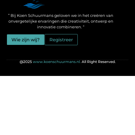
Een Linkbuilding Platform: jouw geheime wapen voor betere SEO-resultaten
Zo verdien jij geld met je website: praktische strategieën voor online succes
” Bij Koen Schuurmans geloven we in het creëren van
onvergetelijke ervaringen die creativiteit, ontwerp en
innovatie combineren. “
Wie zijn wij?
Registreer
@2025
www.koenschuurmans.nl.
All Right Reserved.