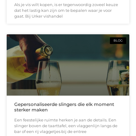
Als je vis wilt kopen, is er tegenwoordig zoveel keuze
dat het lastig kan zijn om te bepalen waar je voor
gaat. Bij Urker vishandel
BLOG
Gepersonaliseerde slingers die elk moment
sterker maken
Een feestelijke ruimte herken je aan de details. Een
slinger boven de taarttafel, een vlaggenlijn langs de
bar of een rij vlaggetjes bij de entree