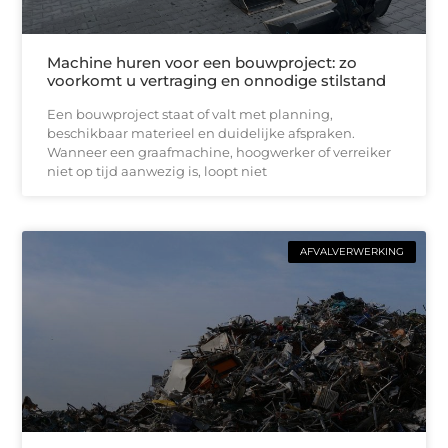
Machine huren voor een bouwproject: zo
voorkomt u vertraging en onnodige stilstand
Een bouwproject staat of valt met planning,
beschikbaar materieel en duidelijke afspraken.
Wanneer een graafmachine, hoogwerker of verreiker
niet op tijd aanwezig is, loopt niet
AFVALVERWERKING