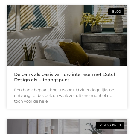
BLOG
De bank als basis van uw interieur met Dutch
Design als uitgangspunt
Een bank bepaalt hoe u woont. U zit er dagelijks op,
ontvangt er bezoek en vaak zet dit ene meubel de
toon voor de hele
VERBOUWEN