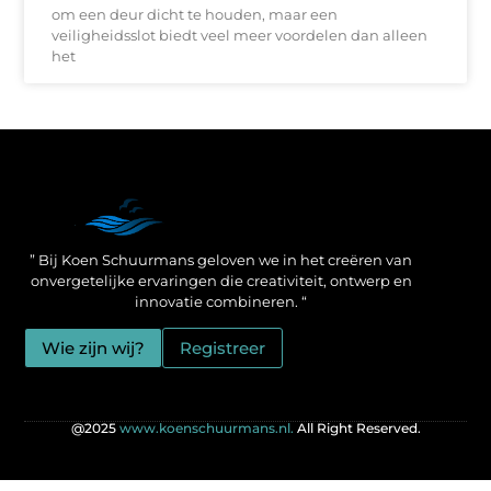
om een deur dicht te houden, maar een
veiligheidsslot biedt veel meer voordelen dan alleen
het
Een Linkbuilding Platform: jouw geheime wapen voor betere SEO-resultaten
Zo verdien jij geld met je website: praktische strategieën voor online succes
” Bij Koen Schuurmans geloven we in het creëren van
onvergetelijke ervaringen die creativiteit, ontwerp en
innovatie combineren. “
Wie zijn wij?
Registreer
@2025
www.koenschuurmans.nl.
All Right Reserved.