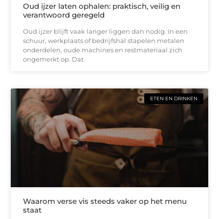
Oud ijzer laten ophalen: praktisch, veilig en
verantwoord geregeld
Oud ijzer blijft vaak langer liggen dan nodig. In een
schuur, werkplaats of bedrijfshal stapelen metalen
onderdelen, oude machines en restmateriaal zich
ongemerkt op. Dat
ETEN EN DRINKEN
Waarom verse vis steeds vaker op het menu
staat