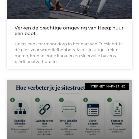
Verken de prachtige omgeving van Heeg; huur
een boot
Heeg, een charmant dorp in het hart van Friesland, is
dé plek voor waterliefhebbers. Met zijn uitgestrekte
meren, kronkelende kanalen en sfeervolle havens
biedt bootverhuur in
INTERNET MARKETING