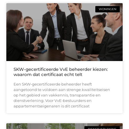
WONINGEN
SKW-gecertificeerde VvE beheerder kiezen:
waarom dat certificaat echt telt
Een SKW-gecertificeerde beheerder heeft
aangetoond te voldoen aan strenge kwaliteitseisen
op het gebied van vakkennis, transparantie en
dienstverlening. Voor VvE-bestuurders en
appartementseigenaren is dit certificaat