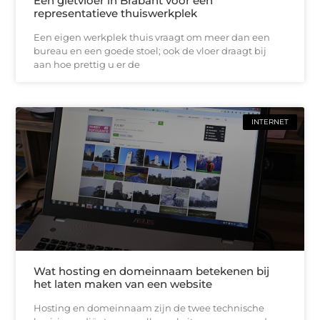
Een gietvloer in Brabant voor een
representatieve thuiswerkplek
Een eigen werkplek thuis vraagt om meer dan een
bureau en een goede stoel; ook de vloer draagt bij
aan hoe prettig u er de
INTERNET
Wat hosting en domeinnaam betekenen bij
het laten maken van een website
Hosting en domeinnaam zijn de twee technische