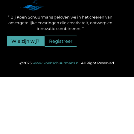
Een Linkbuilding Platform: jouw geheime wapen voor betere SEO-resultaten
Zo verdien jij geld met je website: praktische strategieën voor online succes
” Bij Koen Schuurmans geloven we in het creëren van
onvergetelijke ervaringen die creativiteit, ontwerp en
innovatie combineren. “
Wie zijn wij?
Registreer
@2025
www.koenschuurmans.nl.
All Right Reserved.