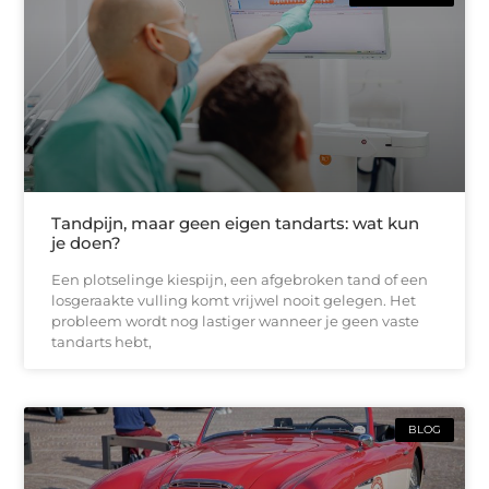
Tandpijn, maar geen eigen tandarts: wat kun
je doen?
Een plotselinge kiespijn, een afgebroken tand of een
losgeraakte vulling komt vrijwel nooit gelegen. Het
probleem wordt nog lastiger wanneer je geen vaste
tandarts hebt,
BLOG