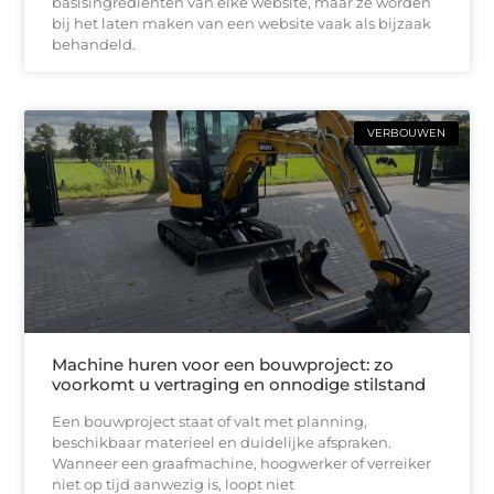
basisingrediënten van elke website, maar ze worden
bij het laten maken van een website vaak als bijzaak
behandeld.
VERBOUWEN
Machine huren voor een bouwproject: zo
voorkomt u vertraging en onnodige stilstand
Een bouwproject staat of valt met planning,
beschikbaar materieel en duidelijke afspraken.
Wanneer een graafmachine, hoogwerker of verreiker
niet op tijd aanwezig is, loopt niet