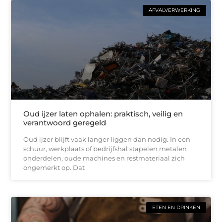
AFVALVERWERKING
Oud ijzer laten ophalen: praktisch, veilig en
verantwoord geregeld
Oud ijzer blijft vaak langer liggen dan nodig. In een
schuur, werkplaats of bedrijfshal stapelen metalen
onderdelen, oude machines en restmateriaal zich
ongemerkt op. Dat
ETEN EN DRINKEN