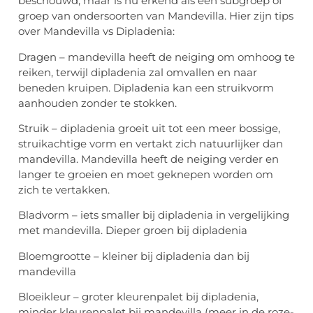
beschouwd, maar is nu erkend als een subgroep of
groep van ondersoorten van Mandevilla. Hier zijn tips
over Mandevilla vs Dipladenia:
Dragen – mandevilla heeft de neiging om omhoog te
reiken, terwijl dipladenia zal omvallen en naar
beneden kruipen. Dipladenia kan een struikvorm
aanhouden zonder te stokken.
Struik – dipladenia groeit uit tot een meer bossige,
struikachtige vorm en vertakt zich natuurlijker dan
mandevilla. Mandevilla heeft de neiging verder en
langer te groeien en moet geknepen worden om
zich te vertakken.
Bladvorm – iets smaller bij dipladenia in vergelijking
met mandevilla. Dieper groen bij dipladenia
Bloemgrootte – kleiner bij dipladenia dan bij
mandevilla
Bloeikleur – groter kleurenpalet bij dipladenia,
minder kleurenpalet bij mandevilla (meer in de roze-