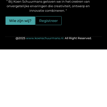
” Bij Koen Schuurmans geloven we in het creëren van
onvergetelijke ervaringen die creativiteit, ontwerp en
innovatie combineren. “
Wie zijn wij?
Registreer
@2025
www.koenschuurmans.nl.
All Right Reserved.