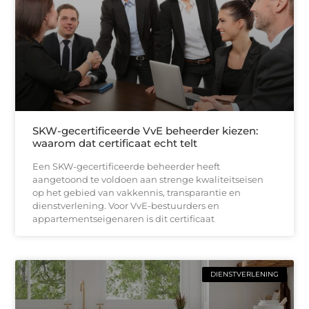
SKW-gecertificeerde VvE beheerder kiezen:
waarom dat certificaat echt telt
Een SKW-gecertificeerde beheerder heeft
aangetoond te voldoen aan strenge kwaliteitseisen
op het gebied van vakkennis, transparantie en
dienstverlening. Voor VvE-bestuurders en
appartementseigenaren is dit certificaat
DIENSTVERLENING