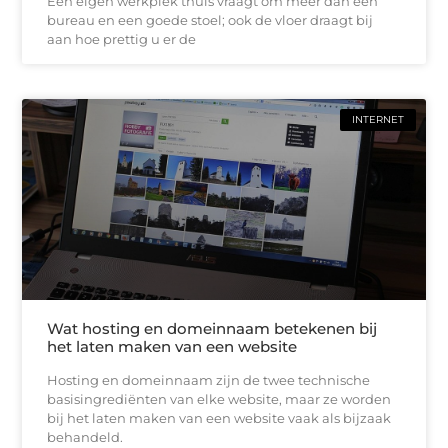
Een eigen werkplek thuis vraagt om meer dan een
bureau en een goede stoel; ook de vloer draagt bij
aan hoe prettig u er de
INTERNET
Wat hosting en domeinnaam betekenen bij
het laten maken van een website
Hosting en domeinnaam zijn de twee technische
basisingrediënten van elke website, maar ze worden
bij het laten maken van een website vaak als bijzaak
behandeld.