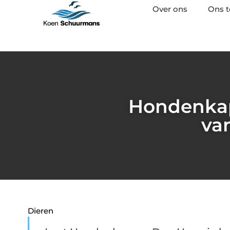
Over ons
Ons 
Hondenkap
va
Dieren