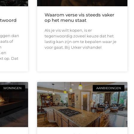
Waarom verse vis steeds vaker
antwoord
op het menu staat
Als je vis wilt kopen, is er
 liggen dan
tegenwoordig zoveel keuze dat het
aats of
lastig kan zijn om te bepalen waar je
n
voor gaat. Bij Urker vishandel
 en
t op. Dat
WONINGEN
AANBIEDINGEN