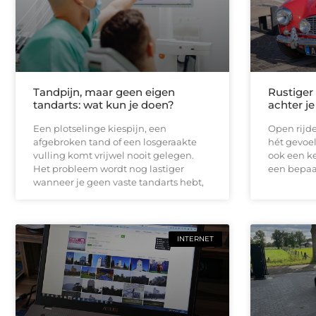
Tandpijn, maar geen eigen
Rustiger
tandarts: wat kun je doen?
achter je
Een plotselinge kiespijn, een
Open rijde
afgebroken tand of een losgeraakte
hét gevoel
vulling komt vrijwel nooit gelegen.
ook een ke
Het probleem wordt nog lastiger
een bepaal
wanneer je geen vaste tandarts hebt,
INTERNET