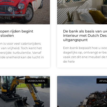
 open rijden begint
De bank als basis van u
 stoelen
interieur met Dutch Des
uitgangspunt
n is voor veel cabriorijders
Een bank bepaalt hoe u woon
 van vrijheid. Toch kent het
dagelijks op, ontvangt er b
erzijde: turbulentie. Vanaf
vaak zet dit ene meubel de 
de snelheid kan de lucht in
de hele
VERBOUWEN
AFVA