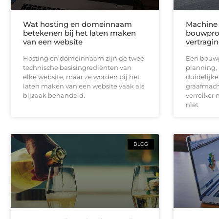
Wat hosting en domeinnaam
Machine 
betekenen bij het laten maken
bouwproj
van een website
vertragi
Hosting en domeinnaam zijn de twee
Een bouwpr
technische basisingrediënten van
planning,
elke website, maar ze worden bij het
duidelijk
laten maken van een website vaak als
graafmach
bijzaak behandeld.
verreiker n
niet
BLOG