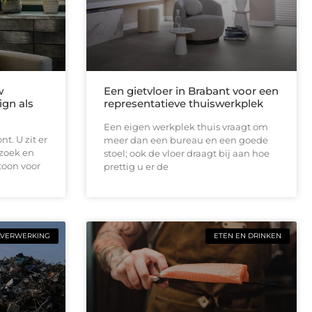
w
Een gietvloer in Brabant voor een
ign als
representatieve thuiswerkplek
Een eigen werkplek thuis vraagt om
t. U zit er
meer dan een bureau en een goede
ezoek en
stoel; ook de vloer draagt bij aan hoe
toon voor
prettig u er de
LVERWERKING
ETEN EN DRINKEN