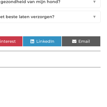
e gezondheid van mijn hond?
▼
et beste laten verzorgen?
▼
interest
LinkedIn
Email