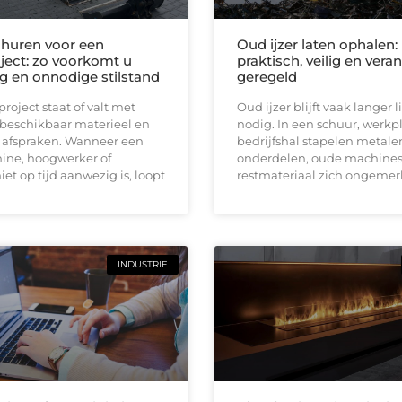
huren voor een
Oud ijzer laten ophalen:
ect: zo voorkomt u
praktisch, veilig en ver
ng en onnodige stilstand
geregeld
oject staat of valt met
Oud ijzer blijft vaak langer
 beschikbaar materieel en
nodig. In een schuur, werkpl
e afspraken. Wanneer een
bedrijfshal stapelen metale
ine, hoogwerker of
onderdelen, oude machines
iet op tijd aanwezig is, loopt
restmateriaal zich ongemerk
INDUSTRIE