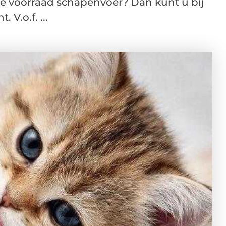
e voorraad schapenvoer? Dan kunt u bij
V.o.f. ...