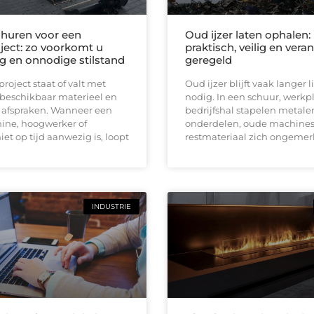
huren voor een
Oud ijzer laten ophalen:
ect: zo voorkomt u
praktisch, veilig en ver
ng en onnodige stilstand
geregeld
oject staat of valt met
Oud ijzer blijft vaak langer
 beschikbaar materieel en
nodig. In een schuur, werkpl
e afspraken. Wanneer een
bedrijfshal stapelen metale
ine, hoogwerker of
onderdelen, oude machines
iet op tijd aanwezig is, loopt
restmateriaal zich ongemerk
INDUSTRIE