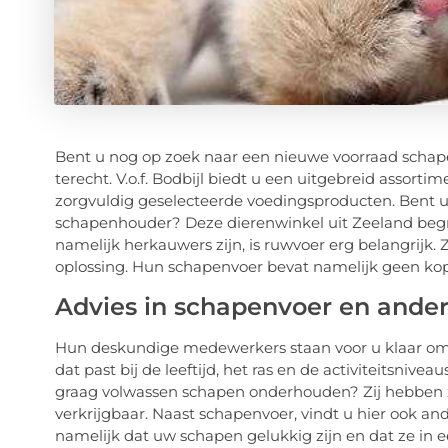
Bent u nog op zoek naar een nieuwe voorraad schape
terecht. V.o.f. Bodbijl biedt u een uitgebreid assorti
zorgvuldig geselecteerde voedingsproducten. Bent u
schapenhouder? Deze dierenwinkel uit Zeeland begri
namelijk herkauwers zijn, is ruwvoer erg belangrijk
oplossing. Hun schapenvoer bevat namelijk geen kop
Advies in schapenvoer en and
Hun deskundige medewerkers staan voor u klaar om u
dat past bij de leeftijd, het ras en de activiteitsni
graag volwassen schapen onderhouden? Zij hebben ze
verkrijgbaar. Naast schapenvoer, vindt u hier ook a
namelijk dat uw schapen gelukkig zijn en dat ze in 