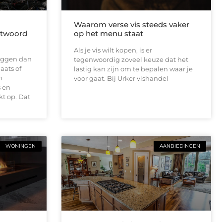
Waarom verse vis steeds vaker
antwoord
op het menu staat
Als je vis wilt kopen, is er
 liggen dan
tegenwoordig zoveel keuze dat het
aats of
lastig kan zijn om te bepalen waar je
n
voor gaat. Bij Urker vishandel
 en
t op. Dat
WONINGEN
AANBIEDINGEN