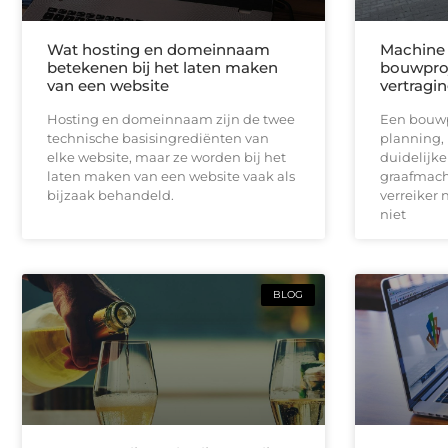
Wat hosting en domeinnaam
Machine 
betekenen bij het laten maken
bouwproj
van een website
vertragi
Hosting en domeinnaam zijn de twee
Een bouwpr
technische basisingrediënten van
planning,
elke website, maar ze worden bij het
duidelijk
laten maken van een website vaak als
graafmach
bijzaak behandeld.
verreiker n
niet
BLOG