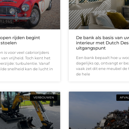
 open rijden begint
De bank als basis van u
 stoelen
interieur met Dutch Des
uitgangspunt
n is voor veel cabriorijders
Een bank bepaalt hoe u woon
 van vrijheid. Toch kent het
dagelijks op, ontvangt er b
erzijde: turbulentie. Vanaf
vaak zet dit ene meubel de 
de snelheid kan de lucht in
de hele
VERBOUWEN
AFVA