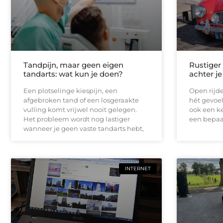
Tandpijn, maar geen eigen
Rustiger
tandarts: wat kun je doen?
achter je
Een plotselinge kiespijn, een
Open rijde
afgebroken tand of een losgeraakte
hét gevoel
vulling komt vrijwel nooit gelegen.
ook een ke
Het probleem wordt nog lastiger
een bepaal
wanneer je geen vaste tandarts hebt,
INTERNET