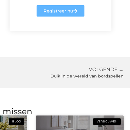
Registreer nu
VOLGENDE →
Duik in de wereld van bordspellen
g missen
BLOG
VERBOUWEN