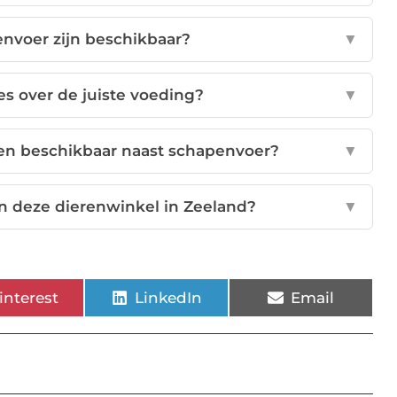
nvoer zijn beschikbaar?
▼
es over de juiste voeding?
▼
en beschikbaar naast schapenvoer?
▼
an deze dierenwinkel in Zeeland?
▼
interest
LinkedIn
Email