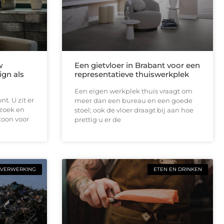
w
Een gietvloer in Brabant voor een
ign als
representatieve thuiswerkplek
Een eigen werkplek thuis vraagt om
t. U zit er
meer dan een bureau en een goede
ezoek en
stoel; ook de vloer draagt bij aan hoe
toon voor
prettig u er de
LVERWERKING
ETEN EN DRINKEN